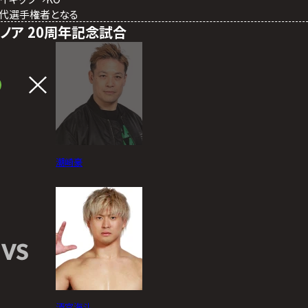
3代選手権者となる
ノア 20周年記念試合
潮崎豪
VS
清宮海斗