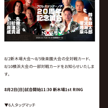
ス
リ
ン
グ・
ノ
8/2新木場大会〜8/5後楽園大会の全対戦カード、
8/10横浜大会の一部対戦カードをお知らせいたしま
ア
す。
公
8月2日(日)試合開始11:30 新木場1st RING
式
▼6人タッグマッチ