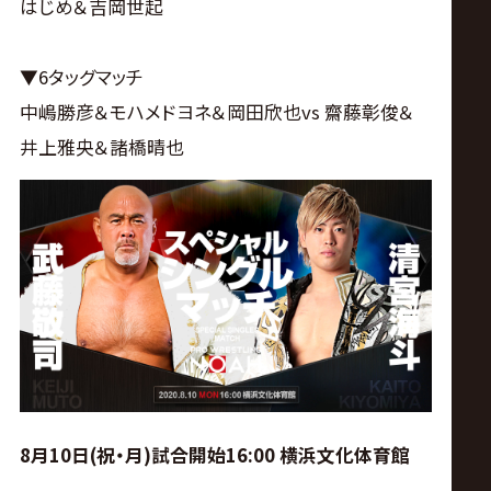
はじめ＆吉岡世起
▼6タッグマッチ
中嶋勝彦＆モハメドヨネ＆岡田欣也vs 齋藤彰俊＆
井上雅央＆諸橋晴也
8月10日(祝・月)試合開始16:00 横浜文化体育館