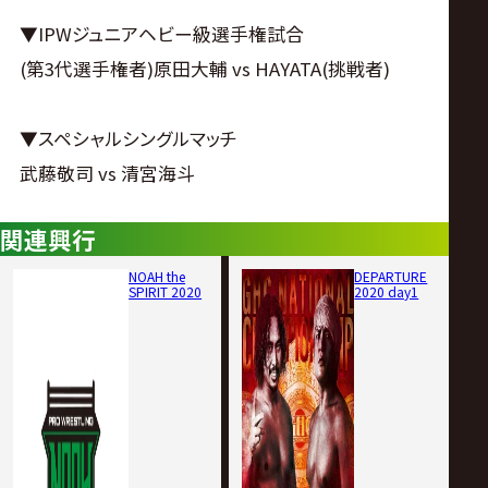
▼IPWジュニアヘビー級選手権試合
(第3代選手権者)原田大輔 vs HAYATA(挑戦者)
▼スペシャルシングルマッチ
武藤敬司 vs 清宮海斗
関連興行
NOAH the
DEPARTURE
SPIRIT 2020
2020 day1