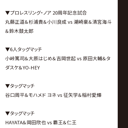
▼プロレスリング・ノア 20周年記念試合
丸藤正道＆杉浦貴＆小川良成 vs 潮崎豪＆清宮海斗
＆鈴木鼓太郎
▼6人タッグマッチ
小峠篤司＆大原はじめ＆吉岡世起 vs 原田大輔＆タ
ダスケ＆YO-HEY
▼タッグマッチ
谷口周平＆モハメド ヨネ vs 征矢学＆稲村愛輝
▼タッグマッチ
HAYATA＆岡田欣也 vs 覇王＆仁王