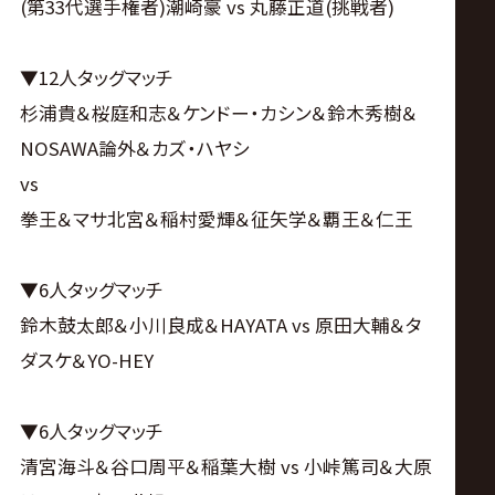
(第33代選手権者)潮崎豪 vs 丸藤正道(挑戦者)
▼12人タッグマッチ
杉浦貴＆桜庭和志＆ケンドー・カシン＆鈴木秀樹＆
NOSAWA論外＆カズ・ハヤシ
vs
拳王＆マサ北宮＆稲村愛輝＆征矢学＆覇王＆仁王
▼6人タッグマッチ
鈴木鼓太郎＆小川良成＆HAYATA vs 原田大輔＆タ
ダスケ＆YO-HEY
▼6人タッグマッチ
清宮海斗＆谷口周平＆稲葉大樹 vs 小峠篤司＆大原