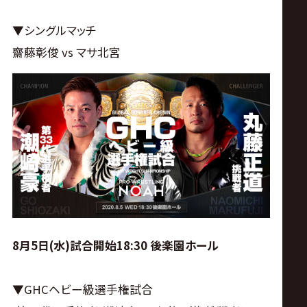
▼シングルマッチ
齋藤彰俊 vs マサ北宮
8月5日(水)試合開始18:30 後楽園ホール
▼GHCヘビー級選手権試合