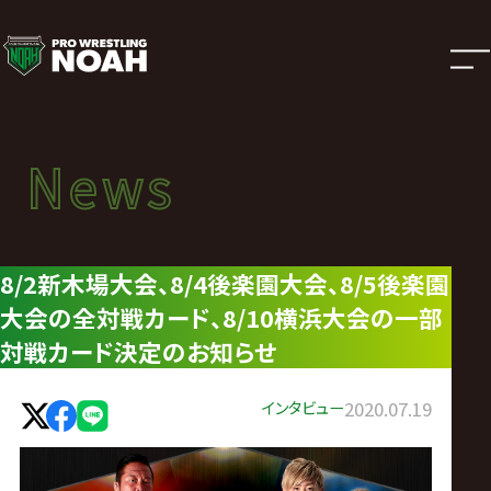
ニ
ュ
ー
News
News
ス
ニュース
|
8/2新木場大会、8/4後楽園大会、8/5後楽園
大会の全対戦カード、8/10横浜大会の一部
プ
対戦カード決定のお知らせ
ロ
インタビュー
2020.07.19
レ