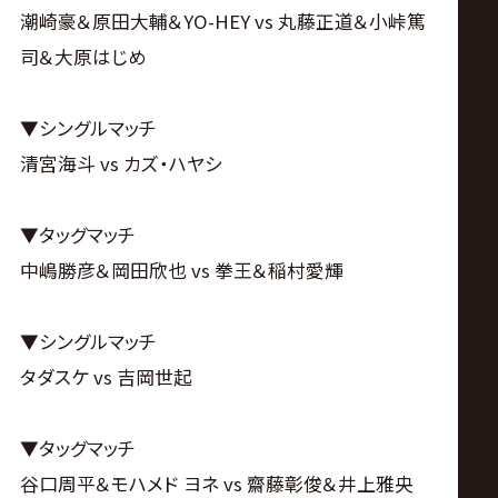
サ
潮崎豪＆原田大輔＆YO-HEY vs 丸藤正道＆小峠篤
イ
司＆大原はじめ
ト
▼シングルマッチ
清宮海斗 vs カズ・ハヤシ
▼タッグマッチ
中嶋勝彦＆岡田欣也 vs 拳王＆稲村愛輝
▼シングルマッチ
タダスケ vs 吉岡世起
▼タッグマッチ
谷口周平＆モハメド ヨネ vs 齋藤彰俊＆井上雅央