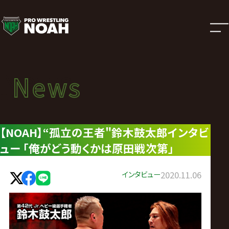
ニ
ュ
ー
News
News
ス
ニュース
|
【NOAH】“孤立の王者"鈴木鼓太郎インタビ
ュー ｢俺がどう動くかは原田戦次第｣
プ
ロ
インタビュー
2020.11.06
レ