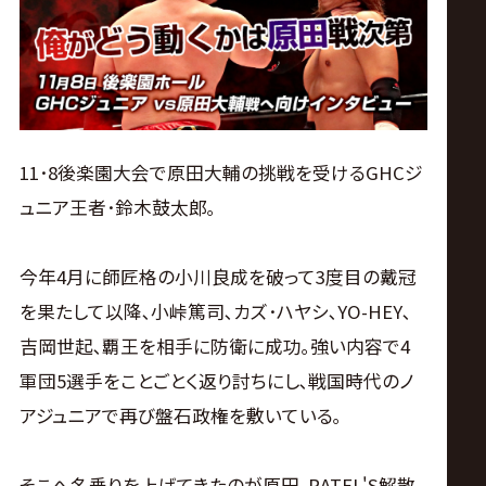
ス
リ
ン
11･8後楽園大会で原田大輔の挑戦を受けるGHCジ
グ・
ュニア王者･鈴木鼓太郎｡
ノ
今年4月に師匠格の小川良成を破って3度目の戴冠
ア
を果たして以降､小峠篤司､カズ･ハヤシ､YO-HEY､
吉岡世起､覇王を相手に防衛に成功｡強い内容で4
公
軍団5選手をことごとく返り討ちにし､戦国時代のノ
アジュニアで再び盤石政権を敷いている｡
式
そこへ名乗りを上げてきたのが原田｡RATEL'S解散