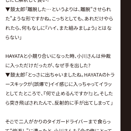
▼鼓太郎｢離脱した…というよりは､離脱“させられ
た"ような形ですかね｡こっちとしても､あれだけやら
れたら､何もなしに『ハイ､また組みましょう』とはな
らない｣
――HAYATAと小競り合いになった時､小川さんは仲裁
に入っただけだったが､なぜ手を出した?
▼鼓太郎｢とっさに出ちゃいましたね｡HAYATAのトラ
ースキックが(誤爆で)イイ感じに入っちゃってイラッ
としてたところで､『何で止めるんですか?』と｡そした
ら突き飛ばされたんで､反射的に手が出てしまって｣
――そこで二人がかりのタイガードライバーまで食らっ
て“倍返し"に遭ったと｡小川さんも『今の俺にとって､