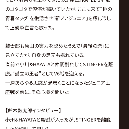
サ
のゴタゴタで停滞が続いていたが､ここに来て“桃の
イ
青春タッグ"を復活させ｢新ノアジュニア｣を標ぼうし
て正規軍宣言も放った｡
ト
鼓太郎も原田の実力を認めたうえで｢最後の砦｣に
見立てたが､自身の足元も揺れている｡
直前で小川&HAYATAと仲間割れしてSTINGERを離
脱｡“孤立の王者"としてV6戦を迎える｡
一層あらゆる思惑が渦巻くことになったジュニア王
座戦を前に､その心境を聞いた｡
【鈴木鼓太郎インタビュー】
――小川&HAYATAと亀裂が入ったが､STINGERを離脱
したと解釈して良い?