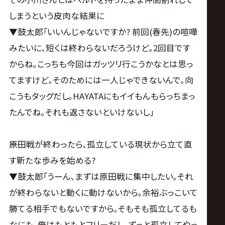
しまうという皮肉な結果に
▼鼓太郎｢いいんじゃないですか? 前回(春先)の喧嘩
みたいに､短くは終わらないだろうけど｡2回目です
からね｡こっちも今回はガッツリ行こうかなとは思っ
てますけど｡そのためには一人じゃできないんで｡向
こうもタッグだし｡HAYATAにもイイもんもらっちまっ
たんでね｡それも返さないといけないし｣
――原田戦が終わったら､孤立している現状から立て直
す新たな歩みを始める?
▼鼓太郎｢うーん､まずは原田戦に集中したい｡それ
が終わらないと動くに動けないから｡余裕ぶっこいて
勝てる相手でもないですから｡そもそも孤立してるも
なにも､俺はもともとフリーだし｡ずっと孤立してやっ