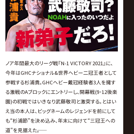
ス
リ
ン
グ・
ノア年間最大のリーグ戦『N-1 VICTORY 2021』に､
ノ
今年はGHCナショナル&世界ヘビー二冠王者として
参戦する杉浦貴｡GHCヘビー戴冠経験者3人を擁す
ア
る激戦のAブロックにエントリーし､開幕戦(9･12後楽
公
園)の初戦ではいきなり武藤敬司と激突する｡とはい
え当の本人は､ビッグネームのレジェンドを前にして
式
も“杉浦節"を決め込み､年末に向けて“三冠王への
道"を見据えた――｡