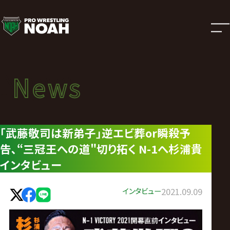
ニ
ュ
ー
News
News
ス
ニュース
|
｢武藤敬司は新弟子｣逆エビ葬or瞬殺予
告､“三冠王への道"切り拓く N-1へ杉浦貴
プ
インタビュー
ロ
インタビュー
2021.09.09
レ