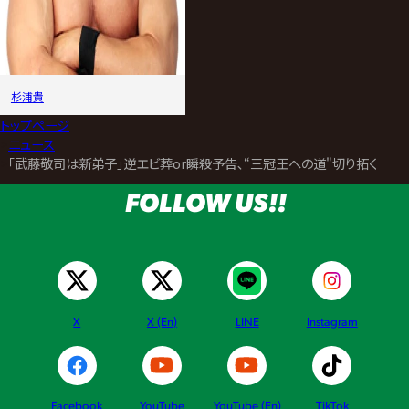
杉浦貴
トップページ
>
ニュース
>
｢武藤敬司は新弟子｣逆エビ葬or瞬殺予告､“三冠王への道"切り拓く N-
FOLLOW US!!
X
X (En)
LINE
Instagram
Facebook
YouTube
YouTube (En)
TikTok