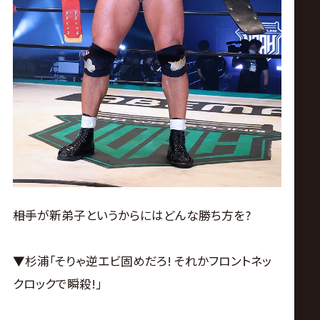
――相手が新弟子というからにはどんな勝ち方を?
▼杉浦｢そりゃ逆エビ固めだろ! それかフロントネッ
クロックで瞬殺!｣