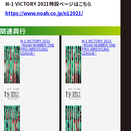
N-1 VICTORY 2021特設ページはこちら
https://www.noah.co.jp/n12021/
関連興行
N-1 VICTORY 2021
N-1 VICTORY 2021
~NOAH NUMBER ONE
~NOAH NUMBER ONE
PRO-WRESTLING
PRO-WRESTLING
LEAGUE~
LEAGUE~