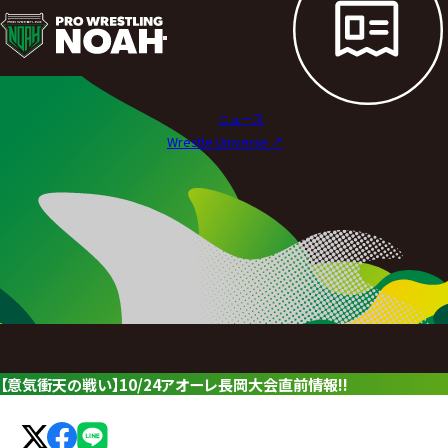
ニ
ュ
ー
ニュース
ス
Wrestle Universe ↗︎
|
プ
ロ
レ
ス
リ
【意気衝天の戦い】10/24アオーレ長岡大会直前情報!!
ン