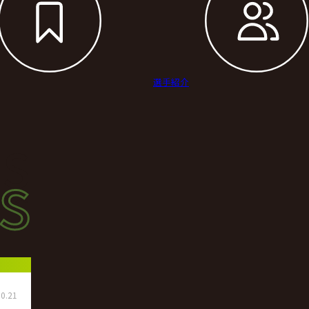
選手紹介
s
s
ース
0.21