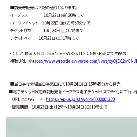
■前売券販売は下記の通りとなります。
イープラス 10月22日（金）20時まで
ローソンチケット 10月22日（金）23時59分まで
チケットぴあ 10月23日（土）17時まで
チケットペイ 10月23日（土）17時まで
〇10.24 長岡大会は、16時45分～WRESTLE UNIVERSEにて生配信！！
視聴URL→
https://www.wrestle-universe.com/lives/xyQjEX2xrCN
■当日券は会場当日券窓口にて10月24日(日)15時45分から発売
■電子チケット限定直前販売をイープラス電子チケット｢スマチケ｣にて行いま
URLはこちら →
https://eplus.jp/sf/word/0000001320
販売期間 10月23日(土）12時～10月24日（日)19時まで