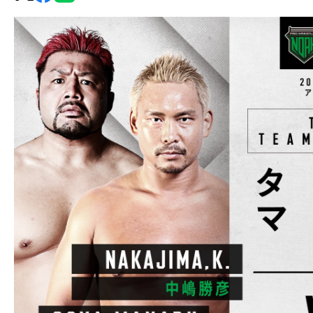
グ・
ノ
ア
公
式
サ
イ
ト