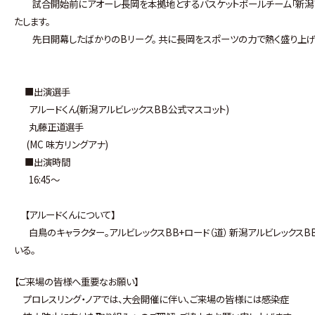
試合開始前にアオーレ長岡を本拠地とするバスケットボールチーム「新潟アル
たします。
先日開幕したばかりのBリーグ。 共に長岡をスポーツの力で熱く盛り上げ
■出演選手
アルードくん(新潟アルビレックスBB公式マスコット)
丸藤正道選手
(MC 味方リングアナ)
■出演時間
16:45〜
【アルードくんについて】
白鳥のキャラクター。アルビレックスBB+ロード（道） 新潟アルビレックス
いる。
【ご来場の皆様へ重要なお願い】
プロレスリング・ノアでは、大会開催に伴い、ご来場の皆様には感染症