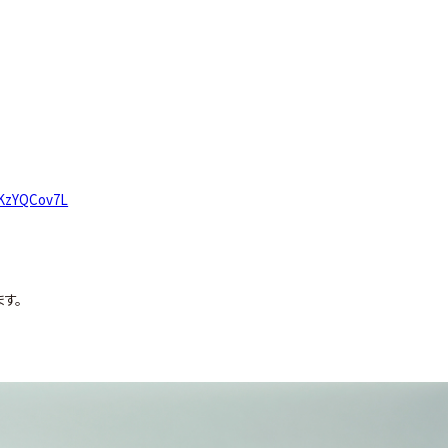
JKzYQCov7L
す。