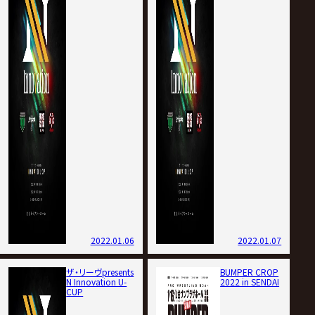
2022.01.06
2022.01.07
ザ・リーヴpresents
BUMPER CROP
N Innovation U-
2022 in SENDAI
CUP