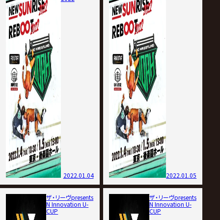
2022.01.04
2022.01.05
ザ・リーヴpresents
ザ・リーヴpresents
N Innovation U-
N Innovation U-
CUP
CUP