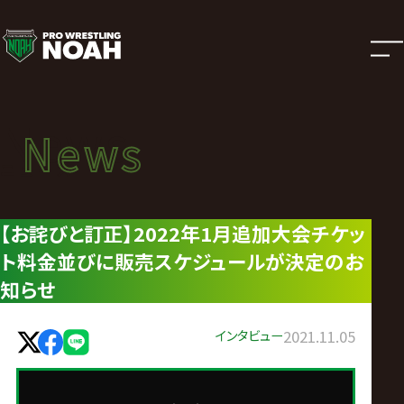
ニ
ュ
ー
News
News
ス
ニュース
|
【お詫びと訂正】2022年1月追加大会チケッ
ト料金並びに販売スケジュールが決定のお
プ
知らせ
ロ
インタビュー
2021.11.05
レ