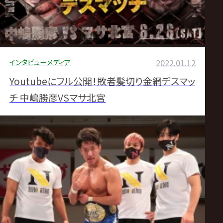
インタビュー
メディア
2022.01.12
Youtubeにフル公開！敗者髪切り金網デスマッ
チ 中嶋勝彦VSマサ北宮