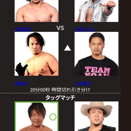
VS
吉岡世起
大原はじめ
進祐哉
小峠篤司
20分00秒 時間切れ引き分け
タッグマッチ