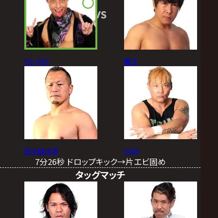
VS
YO-HEY
覇王
鈴木鼓太郎
Hi69
7分26秒 ドロップキック→片エビ固め
タッグマッチ