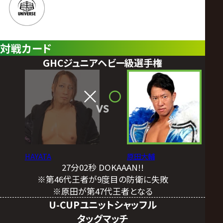
対戦カード
GHCジュニアヘビー級選手権
VS
HAYATA
原田大輔
27分02秒 DOKAAAN!!
※第46代王者が9度目の防衛に失敗
※原田が第47代王者となる
U-CUPユニットシャッフル
タッグマッチ