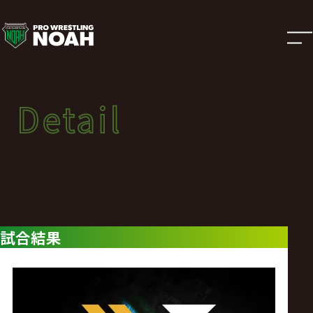
試
合
結
Detail
Detail
果
試合結果
ザ・リーヴPRESENTS N
|
INNOVATION U-CUP
プ
2022年01月10日（月）ザ・リーヴpresents N Innovation U-
CUP
試合結果
ロ
レ