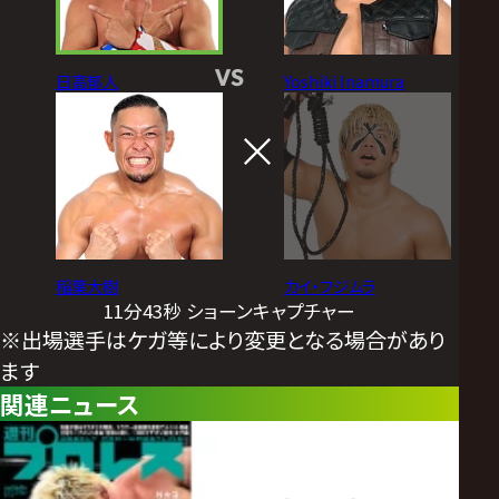
VS
日高郁人
Yoshiki Inamura
稲葉大樹
カイ・フジムラ
11分43秒 ショーンキャプチャー
※出場選手はケガ等により変更となる場合があり
ます
関連ニュース