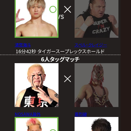
VS
清宮海斗
スペル・クレイジー
16分42秒 タイガースープレックスホールド
6人タッグマッチ
NOSAWA論外
亜烈破