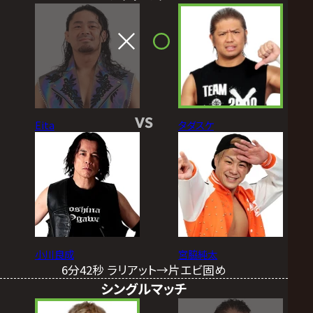
VS
Eita
タダスケ
小川良成
宮脇純太
6分42秒 ラリアット→片エビ固め
シングルマッチ