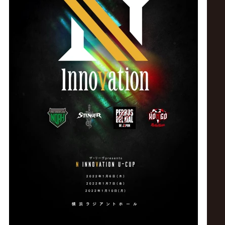
ス
リ
ン
グ・
ノ
ア
公
式