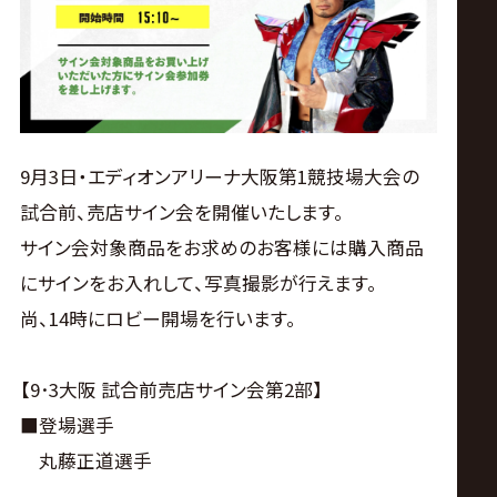
ス
リ
ン
9月3日・エディオンアリーナ大阪第1競技場大会の
グ・
試合前、売店サイン会を開催いたします。
サイン会対象商品をお求めのお客様には購入商品
ノ
にサインをお入れして、写真撮影が行えます。
ア
尚、14時にロビー開場を行います。
公
【9･3大阪 試合前売店サイン会第2部】
■登場選手
式
丸藤正道選手