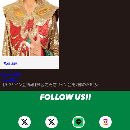
丸藤正道
トップページ
>
ニュース
>
【9･3サイン会情報】試合前売店サイン会第2部のお知らせ
FOLLOW US!!