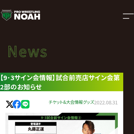
ニ
ュ
ー
News
News
ス
ニュース
|
【9･3サイン会情報】試合前売店サイン会第
2部のお知らせ
プ
ロ
チケット&大会情報
グッズ
2022.08.31
レ