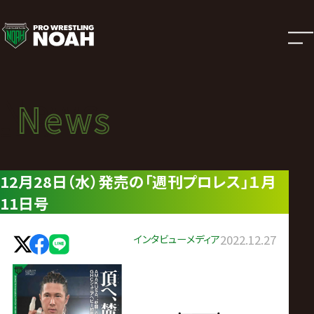
ニ
ュ
ー
News
News
ス
ニュース
|
12月28日（水）発売の「週刊プロレス」１月
11日号
プ
ロ
インタビュー
メディア
2022.12.27
レ