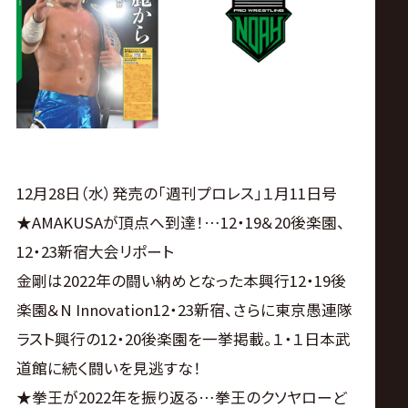
ス
リ
ン
グ・
12月28日（水）発売の「週刊プロレス」１月11日号
ノ
★AMAKUSAが頂点へ到達！…12・19＆20後楽園、
12・23新宿大会リポート
ア
金剛は2022年の闘い納めとなった本興行12・19後
公
楽園＆N Innovation12・23新宿、さらに東京愚連隊
ラスト興行の12・20後楽園を一挙掲載。１・１日本武
式
道館に続く闘いを見逃すな！
★拳王が2022年を振り返る…拳王のクソヤローど