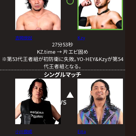
吉岡世起
Kzy
27分53秒
KZ.time → 片エビ固め
※第53代王者組が初防衛に失敗。YO-HEY&Kzyが第54
代王者組となる。
シングルマッチ
VS
小川良成
Eita