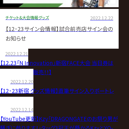
チケット&大会情報
グッズ
2022.12.22
【12･23サイン会情報】試合前売店サイン会の
お知らせ
2022.12.21
【12.23「N Innovation」新宿FACE大会 当日券は
17時30分より販売！！】
2022.12.20
【12･23新宿 グッズ情報】直筆サイン入りポートレ
ート販売
2022.12.14
【YouTube更新】Kzy「DRAGONGATEのお祭り男が
騒ぎに参ります！」タッグ3冠王が懸かるKzyとYO-