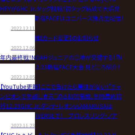
HEYがGHC Jr.タッグ挑戦！初タッグ結成で大爆発
の予感、12.23新宿FACEはユニバース独占生配信！
2022.12.11
【選手欠場＆対戦カード変更】のお知らせ
2022.12.06
年内最終戦！NOAHジュニアの意地が交錯する！『N
Innovation』12.23新宿FACE大会 見どころ紹介！
2022.12.05
【YouTube更新】ここで負けたら意味がない！"チャ
ンピオンで年越し宣言"迫る初防衛戦、年内最終興
行12.23GHC Jr.ダンテ・レオンvsAMAKUSAは
WRESTLE UNIVERSEで！｜プロレスリング・ノア
2022.11.23