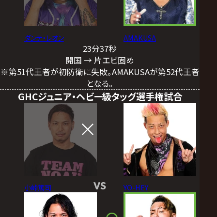
ダンテ・レオン
AMAKUSA
23分37秒
開国 → 片エビ固め
※第51代王者が初防衛に失敗。AMAKUSAが第52代王者
となる。
GHCジュニア・ヘビー級タッグ選手権試合
VS
小峠篤司
YO-HEY