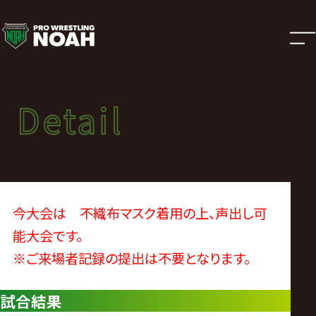
試
合
結
Detail
Detail
果
試合結果
N INNOVATION
|
2022年12月23日（金）N Innovation
プ
今大会は 不織布マスク着用の上、声出し可
能大会です。
ロ
※ご来場者記録の提出は不要となります。
レ
試合結果