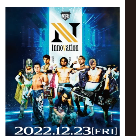
ス
リ
ン
グ・
ノ
ア
公
式