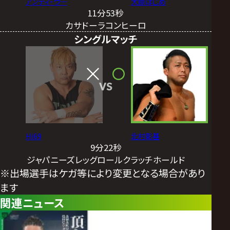
アンディ・ウー
大原はじめ
11分53秒
カサドーラコンヒーロ
シングルマッチ
VS
Hi69
北村彰基
9分22秒
ジャパニーズレッグロールクラッチホールド
※出場選手はケガ等により変更となる場合があり
ます
関連ニュース