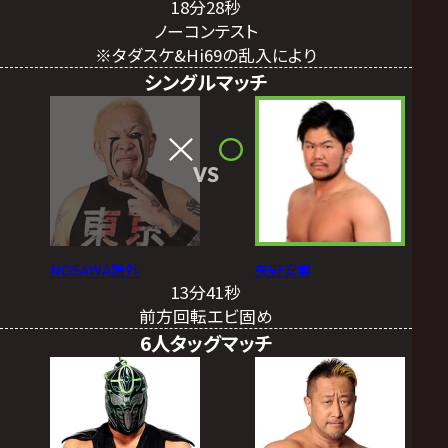
18分28秒
ノーコンテスト
※タダスケ&Hi69の乱入により
シングルマッチ
VS
NOSAWA論外
矢野安崇
13分41秒
前方回転エビ固め
6人タッグマッチ