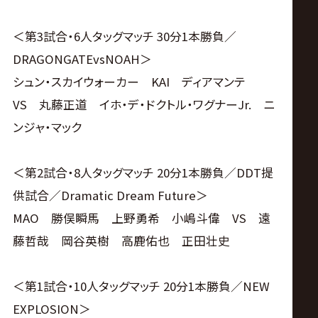
＜第3試合・6人タッグマッチ 30分1本勝負／
DRAGONGATEvsNOAH＞
シュン・スカイウォーカー KAI ディアマンテ
VS 丸藤正道 イホ・デ・ドクトル・ワグナーJr. ニ
ンジャ・マック
＜第2試合・8人タッグマッチ 20分1本勝負／DDT提
供試合／Dramatic Dream Future＞
MAO 勝俣瞬馬 上野勇希 小嶋斗偉 VS 遠
藤哲哉 岡谷英樹 高鹿佑也 正田壮史
＜第1試合・10人タッグマッチ 20分1本勝負／NEW
EXPLOSION＞