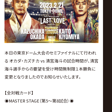
ス
リ
ン
グ・
本日の東京ドーム大会のセミファイナルにて行われ
ノ
る オカダ・カズチカ vs 清宮海斗の試合時間が、清宮
海斗選手からの要望を受け時間無制限１本勝負に
ア
変更となりましたのでお知らせいたします。
公
【全対戦カード】
式
◉MASTER STAGE（第5〜第8試合）◉