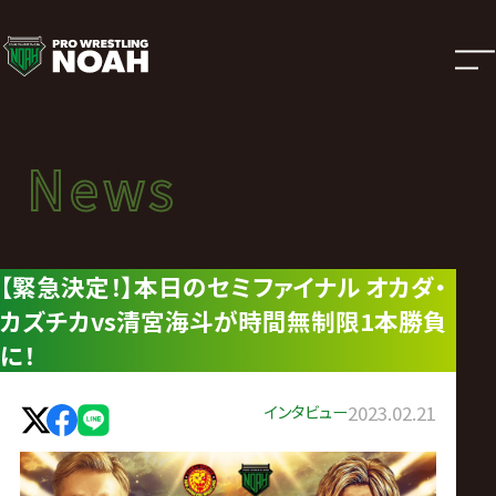
ニ
ュ
ー
News
News
ス
ニュース
|
【緊急決定！】本日のセミファイナル オカダ・
カズチカvs清宮海斗が時間無制限1本勝負
プ
に！
ロ
インタビュー
2023.02.21
レ