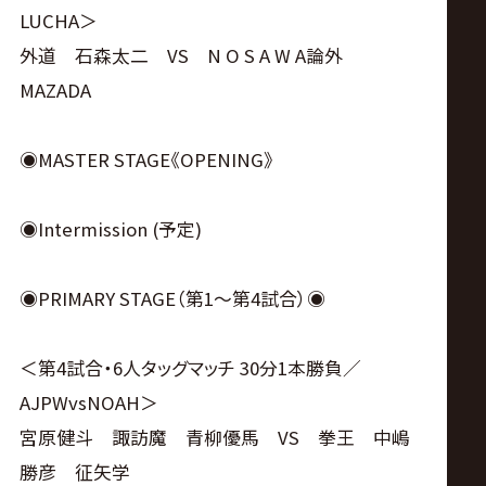
LUCHA＞
外道 石森太二 VS N O S A W A論外
MAZADA
◉MASTER STAGE《OPENING》
◉Intermission (予定)
◉PRIMARY STAGE（第1〜第4試合）◉
＜第4試合・6人タッグマッチ 30分1本勝負／
AJPWvsNOAH＞
宮原健斗 諏訪魔 青柳優馬 VS 拳王 中嶋
勝彦 征矢学