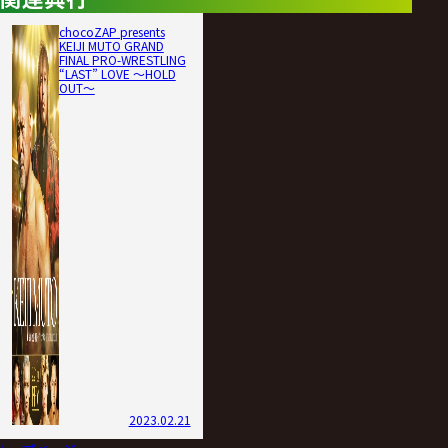
chocoZAP presents
KEIJI MUTO GRAND
FINAL PRO-WRESTLING
“LAST” LOVE ～HOLD
OUT～
2023.02.21