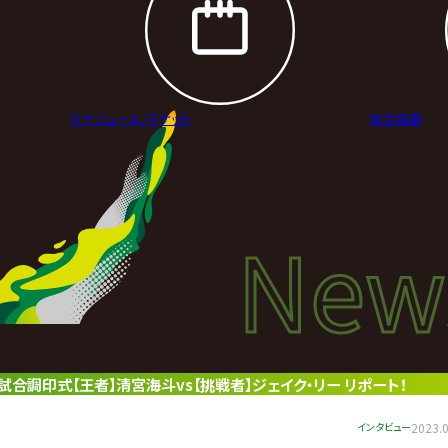
スケジュール/
チケット
試合結果
New
New
ニュ
試合調印式【王者】清宮海斗vs【挑戦者】ジェイク・リー リポート！
インタビュー
2023.0