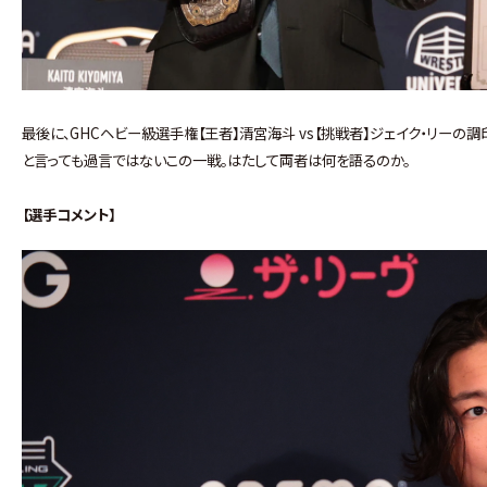
最後に、GHCヘビー級選手権【王者】清宮海斗 vs【挑戦者】ジェイク・リー
と言っても過言ではないこの一戦。はたして両者は何を語るのか。
【選手コメント】