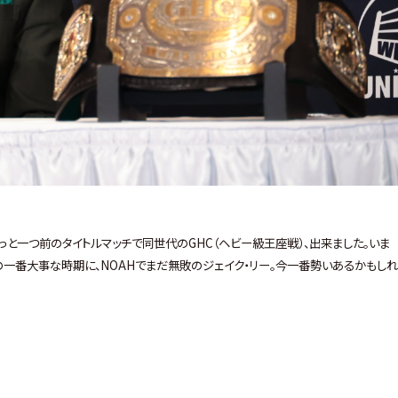
やっと一つ前のタイトルマッチで同世代のGHC（ヘビー級王座戦）、出来ました。いま
の一番大事な時期に、NOAHでまだ無敗のジェイク・リー。今一番勢いあるかもし