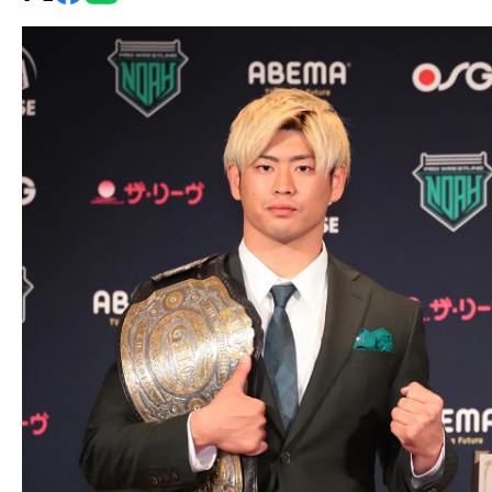
グ・
ノ
ア
公
式
サ
イ
ト