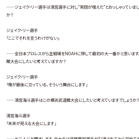
——ジェイク・リー選手は清宮選手に対し“笑顔が増えた”とおっしゃっていま
か？
ジェイク・リー選手
「ここでそれを言うわけがない」
——全日本プロレスがら主戦場をNOAHに移して最初の大一番かと思います。GLG（
館大会にしたいと考えていますか？
ジェイク・リー選手
「俺が最後に立っている、そういう舞台にします」
——清宮海斗選手はこの横浜武道館大会にしたいと考えていますでしょうか
清宮海斗選手
「未来が見える大会にします」
——お二人にお聞きします。今大会は武藤敬司選手が引退されてから初めての