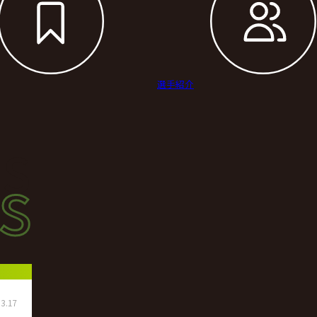
選手紹介
s
s
ース
3.17