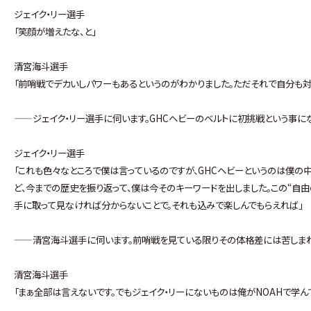
ジェイク・リー選手
「笑顔が増えたな、と」
清宮海斗選手
「前哨戦でデカいしパワーもあるというのがわかりました。ただそれで自分も対
——ジェイク・リー選手に伺います。GHCヘビーのベルトに初挑戦という事に
ジェイク・リー選手
「これも色々なところで僕は言っているのですが、GHCヘビーというのは僕の
ど、今までの歴史を振り返って、僕は今そのキーワードを出しました。この“自
手に取って見なければ分からないことで。それも込みで楽しんでもらえれば」
——清宮海斗選手に伺います。前哨戦を見ている限りその体格差には苦しまれ
清宮海斗選手
「まぁ全部は言えないです。でもジェイク・リーにないものは俺がNOAHで学ん