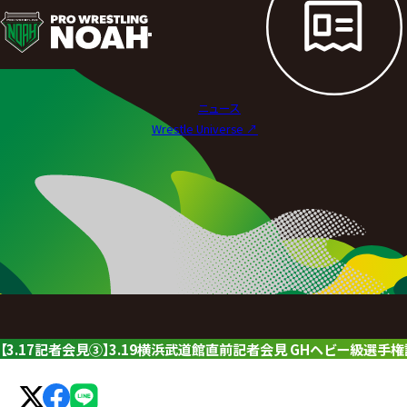
ニ
ュ
ー
ニュース
ス
Wrestle Universe ↗︎
|
プ
ロ
レ
ス
リ
【3.17記者会見③】3.19横浜武道館直前記者会見 GHヘビー級選手権
ン