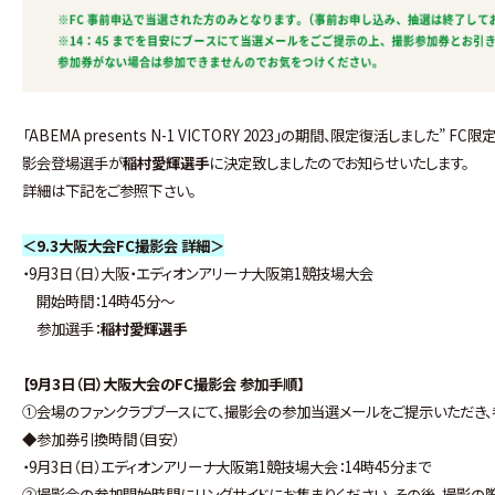
「ABEMA presents N-1 VICTORY 2023」の期間、限定復活しま
影会登場選手が
稲村愛輝選手
に決定致しましたのでお知らせいたします。
詳細は下記をご参照下さい。
＜9.3大阪大会FC撮影会 詳細＞
・9月3日（日）大阪・エディオンアリーナ大阪第1競技場大会
開始時間：14時45分～
参加選手：
稲村愛輝選手
【
9
月
3
日（日）大阪大会の
FC
撮影会
参加手順】
①会場のファンクラブブースにて、撮影会の参加当選メールをご提示いただき、
◆参加券引換時間（目安）
・9月3日（日）エディオンアリーナ大阪第1競技場大会：14時45分まで
②撮影会の参加開始時間にリングサイドにお集まりください。その後、撮影の際