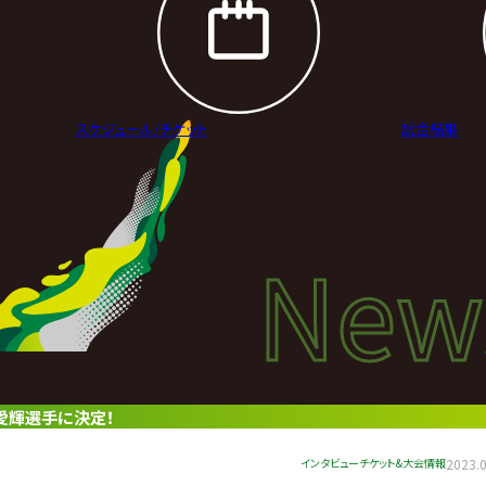
スケジュール/
チケット
試合結果
New
New
ニュ
愛輝選手に決定！
インタビュー
チケット&大会情報
2023.0