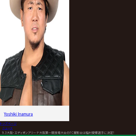
Yoshiki Inamura
トップページ
>
ニュース
>
9.3大阪・エディオンアリーナ大阪第一競技場大会のFC撮影会は稲村愛輝選手に決定！