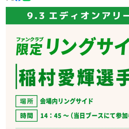
グ・
ノ
ア
公
式
サ
イ
ト