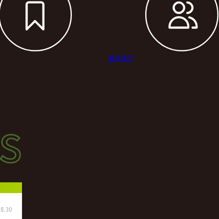
選手紹介
s
s
ース
8.30