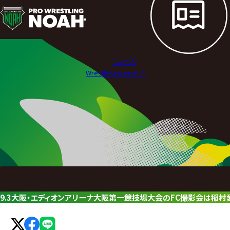
ニ
ュ
ー
ニュース
ス
Wrestle Universe ↗︎
|
プ
ロ
レ
ス
リ
9.3大阪・エディオンアリーナ大阪第一競技場大会のFC撮影会は稲村
ン