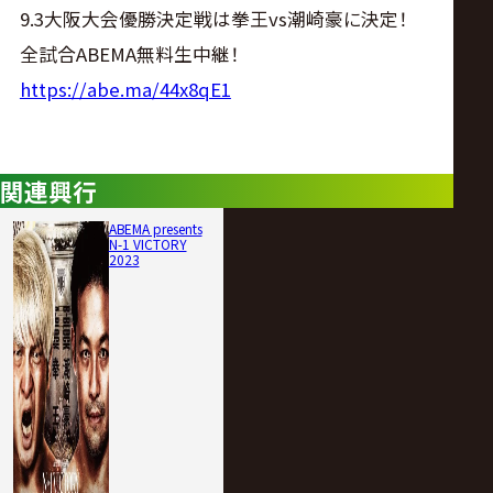
サ
9.3大阪大会優勝決定戦は拳王vs潮崎豪に決定！
全試合ABEMA無料生中継！
イ
https://abe.ma/44x8qE1
ト
関連興行
ABEMA presents
N-1 VICTORY
2023