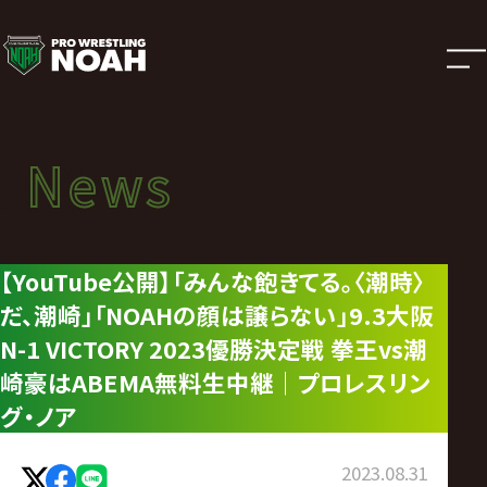
ニ
ュ
ー
News
News
ス
ニュース
|
【YouTube公開】「みんな飽きてる。〈潮時〉
だ、潮崎」「NOAHの顔は譲らない」9.3大阪
プ
N-1 VICTORY 2023優勝決定戦 拳王vs潮
ロ
崎豪はABEMA無料生中継｜プロレスリン
グ・ノア
レ
2023.08.31