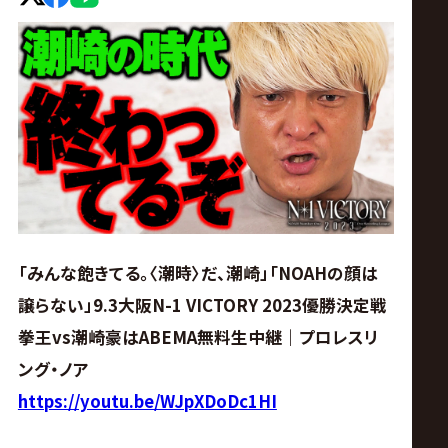
ス
リ
ン
グ・
ノ
「みんな飽きてる。〈潮時〉だ、潮崎」「NOAHの顔は
ア
譲らない」9.3大阪N-1 VICTORY 2023優勝決定戦
公
拳王vs潮崎豪はABEMA無料生中継｜プロレスリ
ング・ノア
式
https://youtu.be/WJpXDoDc1HI