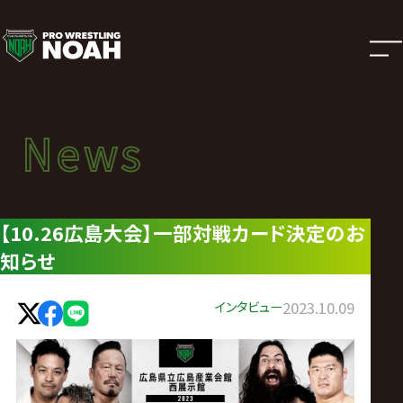
ニ
ュ
ー
News
News
ス
ニュース
|
【10.26広島大会】一部対戦カード決定のお
知らせ
プ
ロ
インタビュー
2023.10.09
レ