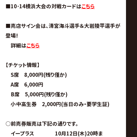
サ
■10･14横浜大会の対戦カードは
こちら
イ
■売店サイン会は、清宮海斗選手＆大岩陵平選手が
ト
登場!
詳細は
こちら
【チケット情報】
S席 8,000円(残り僅か)
A席 6,000円
B席 5,000円(残り僅か)
小中高生券 2,000円(当日のみ・要学生証)
○前売券販売は下記の通りです。
イープラス 10月12日(木)20時ま