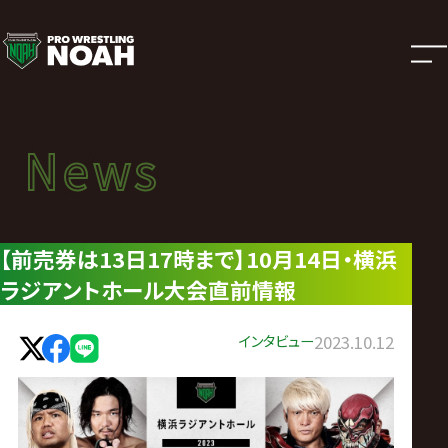
ニ
ュ
ー
News
News
ス
ニュース
|
【前売券は13日17時まで】10月14日・横浜
ラジアントホール大会直前情報
プ
ロ
インタビュー
2023.10.12
レ