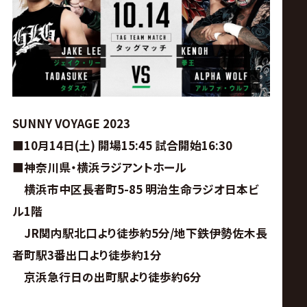
ス
リ
ン
グ・
SUNNY VOYAGE 2023
■10月14日(土) 開場15:45 試合開始16:30
ノ
■神奈川県・横浜ラジアントホール
横浜市中区長者町5-85 明治生命ラジオ日本ビ
ア
ル1階
公
JR関内駅北口より徒歩約5分/地下鉄伊勢佐木長
者町駅3番出口より徒歩約1分
式
京浜急行日の出町駅より徒歩約6分