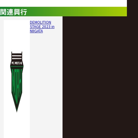
関連興行
DEMOLITION
STAGE 2023 in
NIIGATA