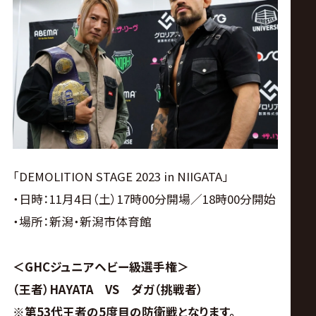
ス
リ
ン
グ・
ノ
「DEMOLITION STAGE 2023 in NIIGATA」
ア
・日時：11月4日（土）17時00分開場／18時00分開始
・場所：新潟・新潟市体育館
公
＜GHCジュニアヘビー級選手権＞
式
（王者）HAYATA VS ダガ（挑戦者）
※第53代王者の5度目の防衛戦となります。