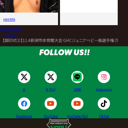
HAYATA
トップページ
>
ニュース
>
【調印式③】11.4新潟市体育館大会 GHCジュニアヘビー級選手権（第53代
FOLLOW US!!
X
X (En)
LINE
Instagram
Facebook
YouTube
YouTube (En)
TikTok