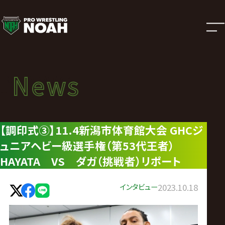
ニ
ュ
ー
News
News
ス
ニュース
|
【調印式③】11.4新潟市体育館大会 GHCジ
ュニアヘビー級選手権（第53代王者）
プ
HAYATA VS ダガ（挑戦者）リポート
ロ
インタビュー
2023.10.18
レ