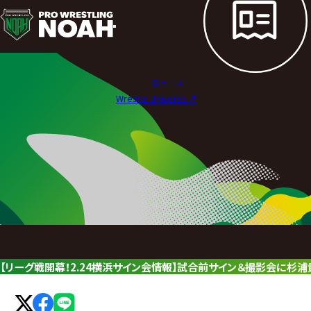
ニ
ュ
ー
ニュース
ス
Wrestle Universe ↗︎
|
プ
ロ
レ
ス
リ
【リーグ戦開幕！2.24横浜サイン会情報】試合前サイン＆撮影会に杉浦
ン