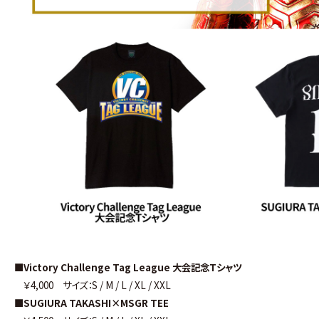
■Victory Challenge Tag League 大会記念Tシャツ
￥4,000 サイズ：S / M / L / XL / XXL
■SUGIURA TAKASHI×MSGR TEE