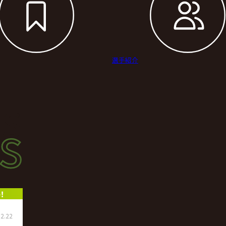
選手紹介
s
s
ース
！
2.22