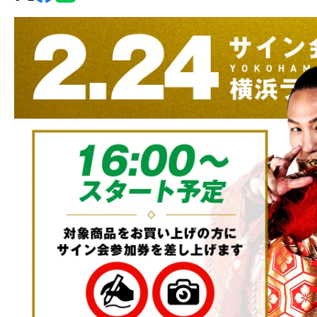
グ・
ノ
ア
公
式
サ
イ
ト