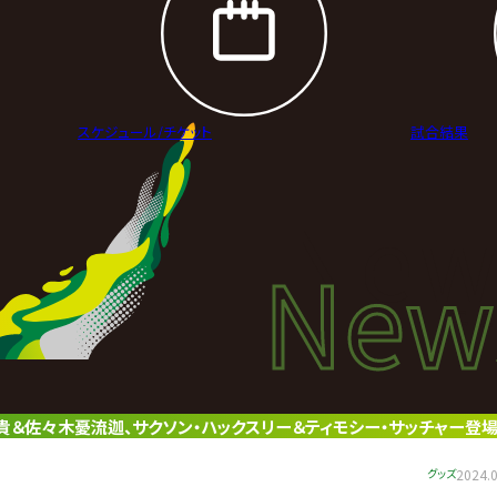
スケジュール/
チケット
試合結果
New
New
ニュ
貴＆佐々木憂流迦、サクソン・ハックスリー＆ティモシー・サッチャー登場
グッズ
2024.0