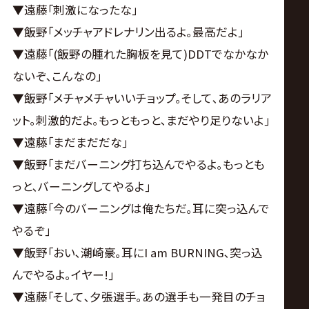
▼遠藤｢刺激になったな｣
▼飯野｢メッチャアドレナリン出るよ｡最高だよ｣
▼遠藤｢(飯野の腫れた胸板を見て)DDTでなかなか
ないぞ､こんなの｣
▼飯野｢メチャメチャいいチョップ｡そして､あのラリア
ット｡刺激的だよ｡もっともっと､まだやり足りないよ｣
▼遠藤｢まだまだだな｣
▼飯野｢まだバーニング打ち込んでやるよ｡もっとも
っと､バーニングしてやるよ｣
▼遠藤｢今のバーニングは俺たちだ｡耳に突っ込んで
やるぞ｣
▼飯野｢おい､潮崎豪｡耳にI am BURNING､突っ込
んでやるよ｡イヤー!｣
▼遠藤｢そして､夕張選手｡あの選手も一発目のチョ