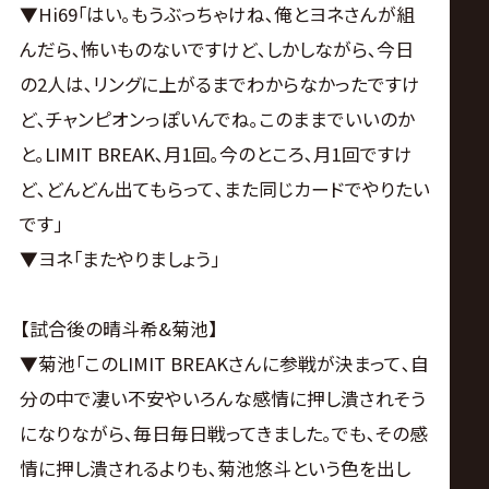
▼Hi69｢はい｡もうぶっちゃけね､俺とヨネさんが組
んだら､怖いものないですけど､しかしながら､今日
の2人は､リングに上がるまでわからなかったですけ
ど､チャンピオンっぽいんでね｡このままでいいのか
と｡LIMIT BREAK､月1回｡今のところ､月1回ですけ
ど､どんどん出てもらって､また同じカードでやりたい
です｣
▼ヨネ｢またやりましょう｣
【試合後の晴斗希&菊池】
▼菊池｢このLIMIT BREAKさんに参戦が決まって､自
分の中で凄い不安やいろんな感情に押し潰されそう
になりながら､毎日毎日戦ってきました｡でも､その感
情に押し潰されるよりも､菊池悠斗という色を出し