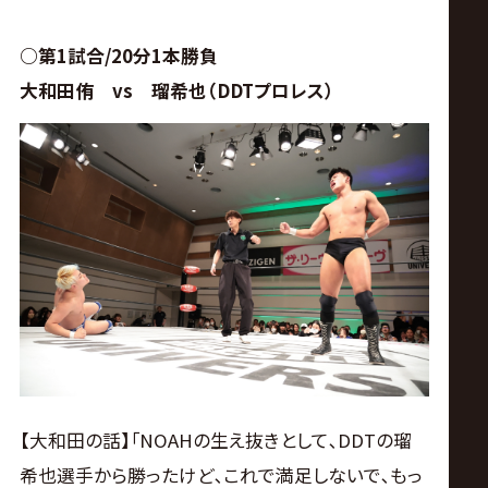
サ
イ
○第1試合/20分1本勝負
大和田侑 vs 瑠希也（DDTプロレス）
ト
【大和田の話】｢NOAHの生え抜きとして､DDTの瑠
希也選手から勝ったけど､これで満足しないで､もっ