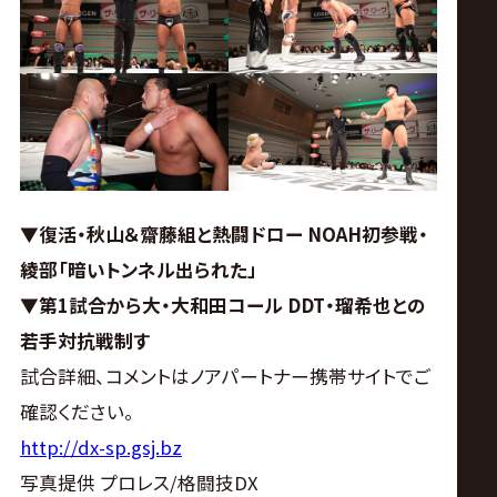
ス
リ
ン
グ・
▼復活・秋山＆齋藤組と熱闘ドロー
NOAH初参戦・
ノ
綾部「暗いトンネル出られた」
▼第1試合から大・大和田コール
DDT・瑠希也との
ア
若手対抗戦制す
公
試合詳細、コメントはノアパートナー携帯サイトでご
確認ください。
式
http://dx-sp.gsj.bz
写真提供 プロレス/格闘技DX