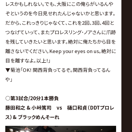
レスかもしれない｡でも､大阪にこの俺らがいるんや
ぞというのを今日見せれたんじゃないかと思います｡
だから､これっきりじゃなくて､これを2回､3回､4回と
つなげていって､またプロレスリング･ノアさんに爪跡
を残していきたいと思います｡絶対に俺たちから目を
離さないでください｡Keep your eyes on us｡絶対に
目を離すなよ｡以上!｣
▼菊池｢OK! 関西背負ってるぞ｡関西背負ってるん
や｣
○第3試合/20分1本勝負
藤田和之 & 小峠篤司 vs 樋口和貞（DDTプロレ
ス）& ブラックめんそーれ