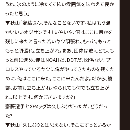
うね､氷のように冷たくて怖い雰囲気を味わえて良か
ったと思う｣
▼秋山｢齋藤さん､そんなことないです｡私はもう温
かいいいオジサンです! いやいや､俺はここに何かを
残しに来たと言った若いヤツ頑張れ､もっと｡もっと
もっと頑張れ｡立ち上がれ｡まあ､団体は違えども､も
っと前に進め｡俺はNOAHだ､DDTだ､関係ない｡プ
ロレスやっているヤツに俺がやってきたものを残すた
めに､俺はここに来た｡ここに来たんだよ｡だから､綾
部､お前も立ち上がれ｡やられても何でも立ち上が
れ｡以上です｡何かございますか?｣
――齋藤選手とのタッグは久しぶりだったが､どうだっ
た?
▼秋山｢久しぶりとは思えない､そこにずっといるか