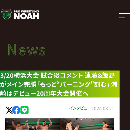
ニ
ュ
ー
News
News
ス
ニュース
|
3/20横浜大会 試合後コメント 遠藤&飯野
がメイン完勝「もっと“バーニング"刻む」 潮
プ
崎はデビュー20周年大会開催へ
ロ
インタビュー
2024.03.21
レ