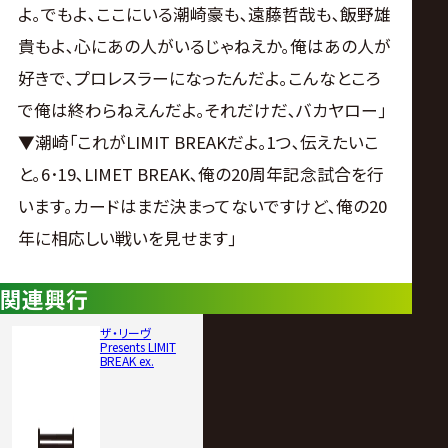
よ｡でもよ､ここにいる潮崎豪も､遠藤哲哉も､飯野雄
貴もよ､心にあの人がいるじゃねえか｡俺はあの人が
好きで､プロレスラーになったんだよ｡こんなところ
で俺は終わらねえんだよ｡それだけだ､バカヤロー｣
▼潮崎｢これがLIMIT BREAKだよ｡1つ､伝えたいこ
と｡6･19､LIMET BREAK､俺の20周年記念試合を行
います｡カードはまだ決まってないですけど､俺の20
年に相応しい戦いを見せます｣
関連興行
ザ・リーヴ
Presents LIMIT
BREAK ex.