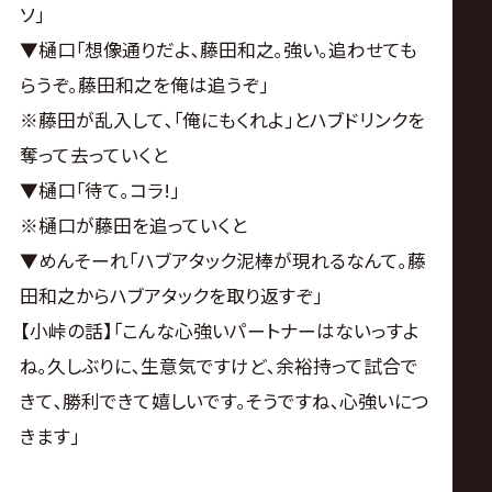
ソ｣
▼樋口｢想像通りだよ､藤田和之｡強い｡追わせても
らうぞ｡藤田和之を俺は追うぞ｣
※藤田が乱入して､｢俺にもくれよ｣とハブドリンクを
奪って去っていくと
▼樋口｢待て｡コラ!｣
※樋口が藤田を追っていくと
▼めんそーれ｢ハブアタック泥棒が現れるなんて｡藤
田和之からハブアタックを取り返すぞ｣
【小峠の話】｢こんな心強いパートナーはないっすよ
ね｡久しぶりに､生意気ですけど､余裕持って試合で
きて､勝利できて嬉しいです｡そうですね､心強いにつ
きます｣