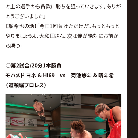
と上の選手から貪欲に勝ちを狙っていきます｡ありが
とうございました｣
【
瑠希也の話】｢今日1回負けただけだ｡もっともっと
やりましょうよ､大和田さん｡次は俺が絶対にお前か
ら勝つ｣
○第2試合/20分1本勝負
モハメド ヨネ & Hi69 vs 菊池悠斗 & 晴斗希
（道頓堀プロレス）