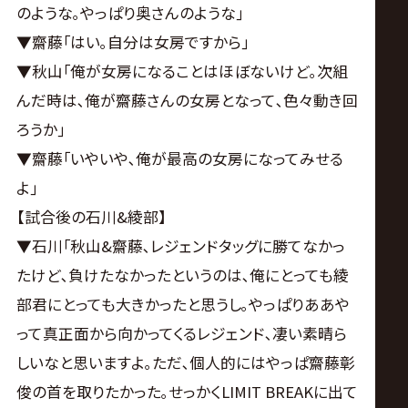
のような｡やっぱり奥さんのような｣
▼齋藤｢はい｡自分は女房ですから｣
▼秋山｢俺が女房になることはほぼないけど｡次組
んだ時は､俺が齋藤さんの女房となって､色々動き回
ろうか｣
▼齋藤｢いやいや､俺が最高の女房になってみせる
よ｣
【試合後の石川&綾部】
▼石川｢秋山&齋藤､レジェンドタッグに勝てなかっ
たけど､負けたなかったというのは､俺にとっても綾
部君にとっても大きかったと思うし｡やっぱりああや
って真正面から向かってくるレジェンド､凄い素晴ら
しいなと思いますよ｡ただ､個人的にはやっぱ齋藤彰
俊の首を取りたかった｡せっかくLIMIT BREAKに出て