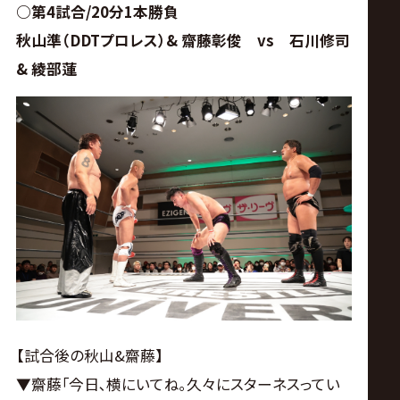
○第4試合/20分1本勝負
秋山準（DDTプロレス）& 齋藤彰俊 vs 石川修司
& 綾部蓮
【試合後の秋山&齋藤】
▼齋藤｢今日､横にいてね｡久々にスターネスってい