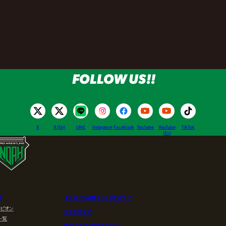
FOLLOW US!!
X
X (En)
LINE
Instagram
Facebook
YouTube
YouTube
TikTok
(En)
介
グッズ (NOAH THE SHOP) ↗︎
ンピオン
ファンクラブ
一覧
WRESTLE UNIVERSE ↗︎