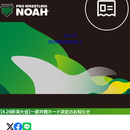
ニ
ュ
ー
ニュース
ス
Wrestle Universe ↗︎
|
プ
ロ
レ
ス
リ
【4.26新潟大会】一部対戦カード決定のお知らせ
ン