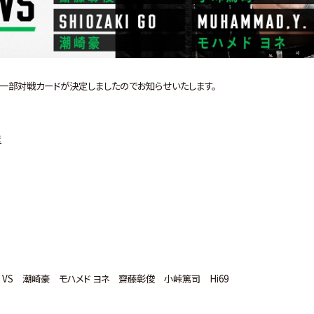
ま大会の一部対戦カードが決定しましたのでお知らせいたします。
ま
 VS 潮崎豪 モハメド ヨネ 齋藤彰俊 小峠篤司 Hi69