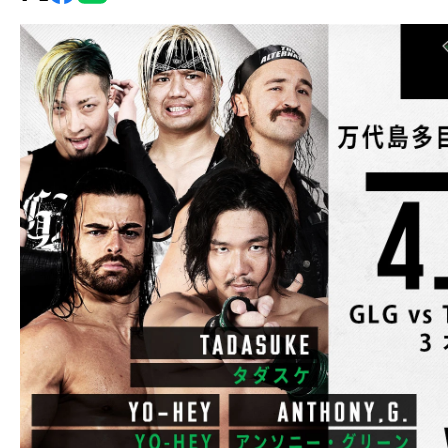
グ・
ノ
ア
公
式
サ
イ
ト