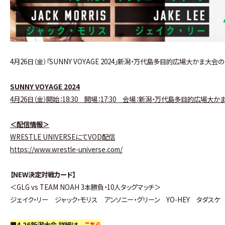
4月26日（金）「SUNNY VOYAGE 2024」新潟・万代島多目的広場大か
SUNNY VOYAGE 2024
4
月
26
日（金）開始：
18:30
開場：
17:30
会場：新潟・万代島多目的広場大か
＜配信情報＞
WRESTLE UNIVERSE
にて
VOD
配信
https://www.wrestle-universe.com/
【NEW決定対戦カード】
＜GLG vs TEAM NOAH 3本勝負・10人タッグマッチ＞
ジェイク・リー ジャック・モリス アンソニー・グリーン YO-HEY タダスケ
■4.26新潟大会 詳細は
こちら