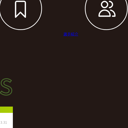
選手紹介
s
s
ース
3.31