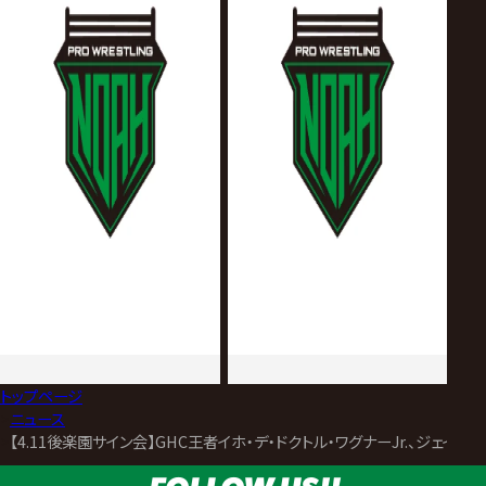
トップページ
>
ニュース
>
【4.11後楽園サイン会】GHC王者イホ・デ・ドクトル・ワグナーJr.、ジェイク・