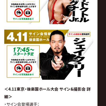
サ
イ
ト
＜4.11東京・後楽園ホール大会 サイン&撮影
会 詳
細＞
・サイン会登場選手：