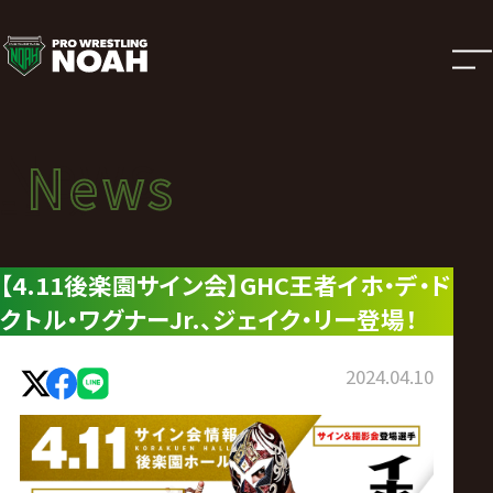
ニ
ュ
ー
News
News
ス
ニュース
|
【4.11後楽園サイン会】GHC王者イホ・デ・ド
クトル・ワグナーJr.、ジェイク・リー登場！
プ
ロ
2024.04.10
レ