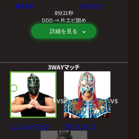
稲葉大樹
オオワダサン
8分21秒
DDD → 片エビ固め
詳細を見る
3WAYマッチ
VS
VS
ニンジャ・マック
アレハンドロ