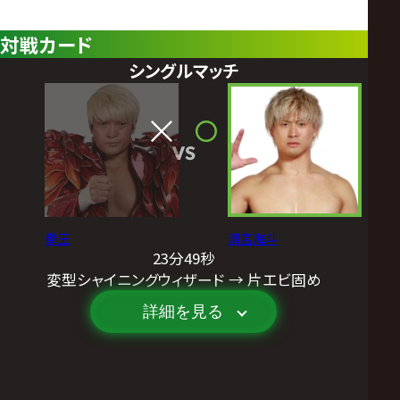
対戦カード
シングルマッチ
VS
拳王
清宮海斗
23分49秒
変型シャイニングウィザード → 片エビ固め
詳細を見る