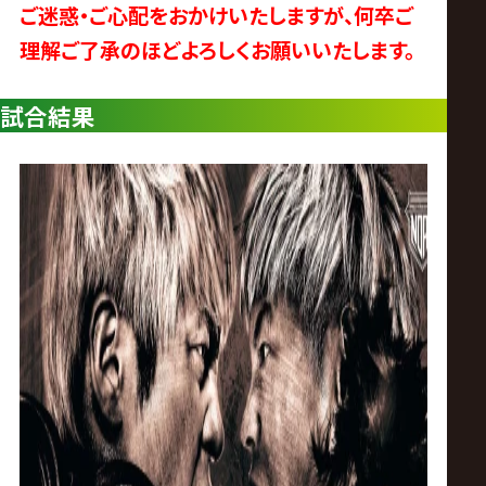
ス
ご迷惑・ご心配をおかけいたしますが、何卒ご
理解ご了承のほどよろしくお願いいたします。
リ
試合結果
ン
グ・
ノ
ア
公
式