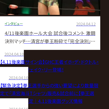
インタビュー
2024.04.12
4/11後楽園ホール大会 試合後コメント 激闘
決別マッチ…清宮が拳王粉砕で「完全決別」宣
言 拳王は拒絶「まだまだ続く」
2024.04.10
【4.11後楽園サイン会】GHC王者イホ・デ・ドクトル・
ワグナーJr.、ジェイク・リー登場！
2024.04.10
【緊急決定】拳王選手からの強い要望により数量限
定で「清宮海斗Tシャツ」販売&試合前に【拳王選
手】サイン会決定｜4.11後楽園グッズ情報
2024.04.10