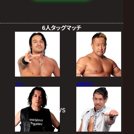
6人タッグマッチ
ダガ
近藤修司
VS