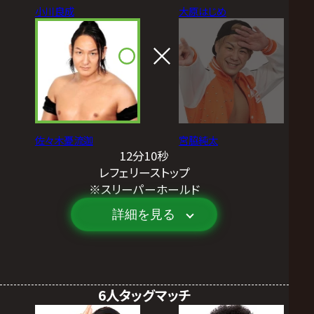
小川良成
大原はじめ
佐々木憂流迦
宮脇純太
12分10秒
レフェリーストップ
※スリーパーホールド
詳細を見る
6人タッグマッチ