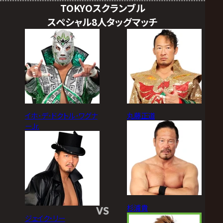
TOKYOスクランブル
スペシャル8人タッグマッチ
イホ･デ･ドクトル･ワグナ
丸藤正道
ーJr.
杉浦貴
VS
ジェイク・リー