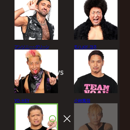
アンソニー・グリーン
モハメド ヨネ
VS
YO-HEY
小峠篤司