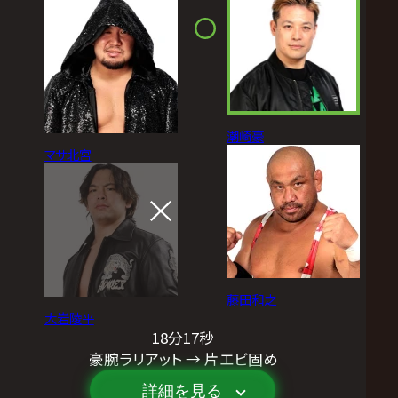
潮崎豪
マサ北宮
藤田和之
大岩陵平
18分17秒
豪腕ラリアット → 片エビ固め
詳細を見る