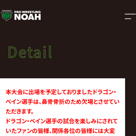
試
合
結
Detail
Detail
果
試合結果
STAR NAVIGATION 2024
|
2024年04月11日（木）STAR NAVIGATION 2024
プ
本大会に出場を予定しておりましたドラゴン・
ベイン選手は、鼻骨骨折のため欠場とさせてい
ロ
ただきます。
ドラゴン・ベイン選手の試合を楽しみにされて
レ
いたファンの皆様、関係各位の皆様には大変