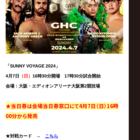
ス
リ
ン
グ・
「SUNNY VOYAGE
2024
」
ノ
4月7日
（日）
16時30分開場 17時30分試合開始
ア
会場：大阪・エディオンアリーナ大阪第2競技場
公
★当日券は会場当日券窓口にて4月7日（日）16時
00分から発売
式
★対戦カード
→
こちら