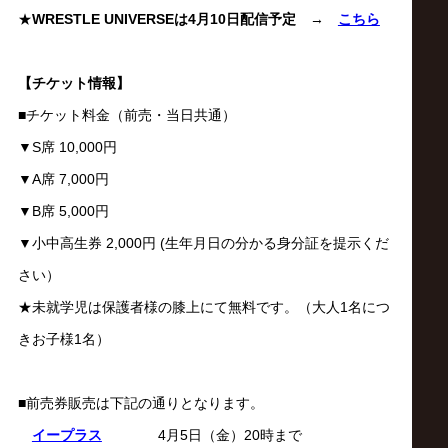
サ
★
WRESTLE UNIVERSEは4月10日配信予定
→
こちら
イ
【チケット情報】
ト
■チケット料金（前売・当日共通）
▼S席 10,000円
▼A席 7,000円
▼B席 5,000円
▼小中高生券 2,000円 (生年月日の分かる身分証を提示くだ
さい）
★未就学児は保護者様の膝上にて無料です。（大人1名につ
きお子様1名）
■前売券販売は下記の通りとなります。
イープラス
4月5日（金）20時まで