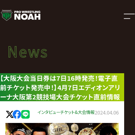
ニ
ュ
ー
News
News
ス
ニュース
|
【大阪大会当日券は7日16時発売！電子直
前チケット発売中！】4月7日エディオンアリ
プ
ーナ大阪第2競技場大会チケット直前情報
ロ
インタビュー
チケット&大会情報
2024.04.06
レ