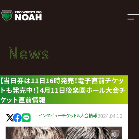
ニ
ュ
ー
News
News
ス
ニュース
|
【当日券は11日16時発売！電子直前チケッ
トも発売中！】4月11日後楽園ホール大会チ
プ
ケット直前情報
ロ
インタビュー
チケット&大会情報
2024.04.10
レ