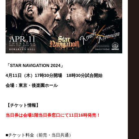
ス
リ
ン
グ・
「STAR NAVIGATION
2024
」
ノ
4月11日（木）17時30分開場 18時30分試合開始
ア
会場：東京・後楽園ホール
公
【チケット情報】
当日券は会場1階当日券窓口にて11日16時発売！
式
■チケット料金（前売・当日共通）