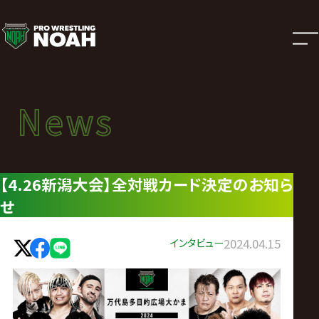
ニ
ュ
ー
News
News
ス
ニュース
|
【4.26新潟大会】全対戦カード決定のお知ら
せ
プ
ロ
インタビュー
2024.04.15
レ