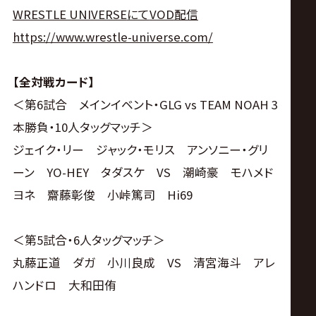
サ
WRESTLE UNIVERSE
にて
VOD
配信
イ
https://www.wrestle-universe.com/
ト
【全対戦カード】
＜第6試合 メインイベント・GLG vs TEAM NOAH 3
本勝負・10人タッグマッチ＞
ジェイク・リー ジャック・モリス アンソニー・グリ
ーン YO-HEY タダスケ VS 潮崎豪 モハメド
ヨネ 齋藤彰俊 小峠篤司 Hi69
＜第5試合・6人タッグマッチ＞
丸藤正道 ダガ 小川良成 VS 清宮海斗 アレ
ハンドロ 大和田侑