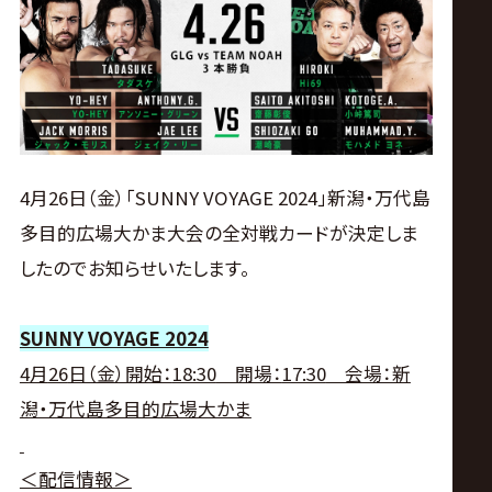
ス
リ
ン
グ・
4月26日（金）「SUNNY VOYAGE 2024」新潟・万代島
多目的広場大かま大会の全対戦カードが決定しま
ノ
したのでお知らせいたします。
ア
SUNNY VOYAGE 2024
公
4
月
26
日（金）開始：
18:30
開場：
17:30
会場：新
潟・万代島多目的広場大かま
式
＜配信情報＞