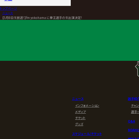
トップページ
>
ニュース
>
【5月8日生放送！】fm yokohama に拳王選手の生出演決定！
ニュース
選手紹
インフォメーション
チャ
メディア
選手
チケット
Q&A
グッズ
NOAH
スケジュール/チケット
練習生