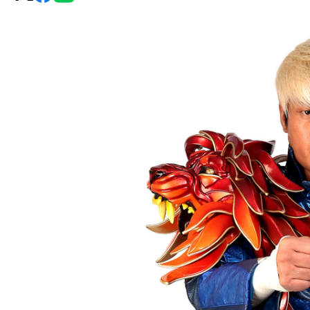
グ・
ノ
ア
公
式
サ
イ
ト