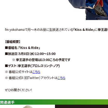
fm yokohamaで月〜木のお昼に生放送されている
「Kiss & Ride」
に
拳王選
【番組概要】
■番組名：「Kiss & Ride」
■放送日：5月8日（水）12:0
0～15:00
※ 拳王選手の登場は13:00ころの予定です
■ゲスト：拳王選手(プロレスリング・ノア)
※ 番組公式サイトは
こちら
※ 番組公式X（旧Twitter）アカウントは
こちら
ぜひお聞きください！
関連選手