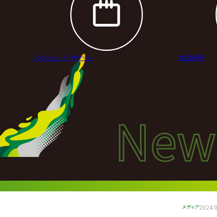
スケジュール/
チケット
試合結果
New
New
ニュ
メディア
2024.0