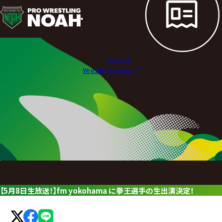
ニ
ュ
ー
ニュース
ス
Wrestle Universe ↗︎
|
プ
ロ
レ
ス
リ
【5月8日生放送！】fm yokohama に拳王選手の生出演決定！
ン