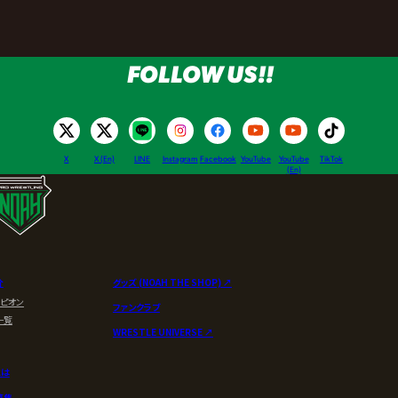
FOLLOW US!!
X
X (En)
LINE
Instagram
Facebook
YouTube
YouTube
TikTok
(En)
介
グッズ (NOAH THE SHOP) ↗︎
ンピオン
ファンクラブ
一覧
WRESTLE UNIVERSE ↗︎
とは
募集