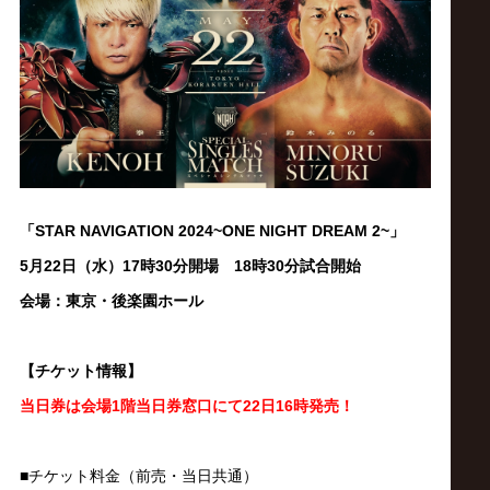
ス
リ
ン
グ・
「STAR NAVIGATION
2024~ONE NIGHT DREAM 2~
」
ノ
5月22日（水）17時30分開場 18時30分試合開始
ア
会場：東京・後楽園ホール
公
【チケット情報】
当日券は会場1階当日券窓口にて22日16時発売！
式
■チケット料金（前売・当日共通）