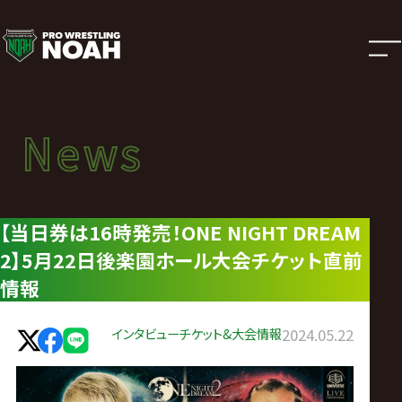
ニ
ュ
ー
News
News
ス
ニュース
|
【当日券は16時発売！ONE NIGHT DREAM
2】5月22日後楽園ホール大会チケット直前
プ
情報
ロ
インタビュー
チケット&大会情報
2024.05.22
レ