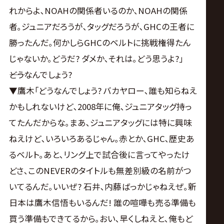
れからよ､NOAHの関係者いるのか､NOAHの関係
者｡ジュニアだろうが､タッグだろうが､GHCの王者に
勝ったんだ｡何かしらGHCのベルトに挑戦権得たん
じゃないか｡どうだ? ダメか､それは｡どう思うよ?｣
――どうなんでしょう?
▼鷹木｢どうなんでしょう? バカヤロー､誰も知らねえ
かもしれないけど､2008年に俺､ジュニアタッグ持っ
てたんだからな｡まあ､ジュニアタッグには特に興味
ねえけど､いろいろあるじゃん｡赤とか､GHC､歴史あ
るベルト｡あと､リング上で試合後に言ってやったけ
どさ､このNEVERのタイトルも無差別級の名前がつ
いてるんだ｡いいぜ? 石井､内藤ばっかじゃねえぜ｡新
日本は鷹木信悟もいるんだ! 誰の喧嘩も売る準備も
買う準備もできてるから｡おい､早くしねえと､俺もど