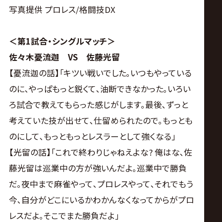
サ
写真提供 プロレス/格闘技DX
イ
＜第1試合・シングルマッチ＞
ト
佐々木憂流迦 VS 佐藤光留
【憂流迦の話】｢キツい戦いでした｡いつもやっている
のに､やっぱもっと鋭くて､油断できなかった｡いろい
ろ試合で教えてもらった感じがします｡最後､ずっと
考えていた技が出せて､仕留められたので｡もっとも
のにして､もっともっとレスラーとして強くなる｣
【光留の話】｢これで終わりじゃねえよな? 俺はな､佐
藤光留は巡業中の方が強いんだよ｡巡業中で勝負
だ｡夜中まで麻雀やって､プロレスやって､それでもう
今､自分がどこにいるかわかんなくなってからがプロ
レスだよ｡そこでまた勝負だよ｣