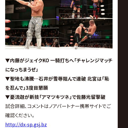
ス
リ
ン
グ・
▼内藤がジェイクKO 一騎打ちへ「チャレンジマッチ
ノ
になっちまうぜ」
▼聖地も沸騰…石井が雪辱阻んで連破 北宮は「恥
ア
を忍んで」3度目懇願
公
▼憂流迦が新技「アマツキツネ」で佐藤光留撃破
試合詳細、コメントはノアパートナー携帯サイトでご
式
確認ください。
http://dx-sp.gsj.bz