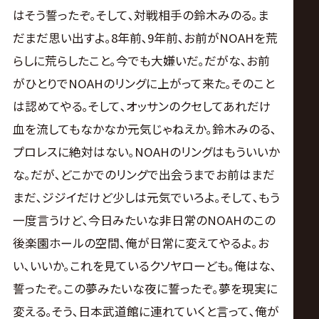
はそう誓ったぞ｡そして､対戦相手の鈴木みのる｡ま
だまだ思い出すよ｡8年前､9年前､お前がNOAHを荒
らしに荒らしたこと｡今でも大嫌いだ｡だがな､お前
がひとりでNOAHのリングに上がって来た｡そのこと
は認めてやる｡そして､オッサンのクセしてあれだけ
血を流してもなかなか元気じゃねえか｡鈴木みのる､
プロレスに絶対はない｡NOAHのリングはもういいか
な｡だが､どこかでのリングで出会うまでお前はまだ
まだ､ジジイだけど少しは元気でいろよ｡そして､もう
一度言うけど､今日みたいな非日常のNOAHのこの
後楽園ホールの空間､俺が日常に変えてやるよ｡お
い､いいか｡これを見ているクソヤローども｡俺はな､
誓ったぞ｡この夢みたいな夜に誓ったぞ｡夢を現実に
変える｡そう､日本武道館に連れていくと言って､俺が