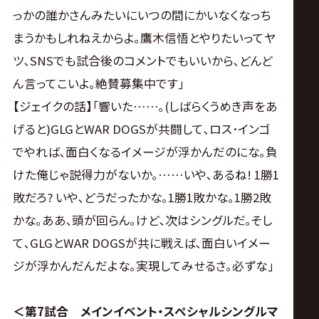
っかの誰かさんみたいにいつの間にかいなくなっち
まうかもしれねえからよ｡鷹木信悟とやりたいってヤ
ツ､SNSでも試合後のコメントでもいいから､どんど
ん言ってこいよ｡絶賛募集中です｣
【ジェイクの話】｢響いた……｡(しばらくうめき声をあ
げると)GLGとWAR DOGSが共闘して､ロス･インゴ
でやれば､面白くなるイメージが浮かんだのにな｡負
けた俺じゃ説得力がないか｡……いや､あるね! 1勝1
敗だろ? いや､どうだったかな｡1勝1敗かな｡1勝2敗
かな｡ああ､頭が回らん｡けど､次はシングルだ｡そし
て､GLGとWAR DOGSが共に戦えば､面白いイメー
ジが浮かんだんだよな｡実現してみせるさ｡必ずな｣
＜第7試合 メインイベント・スペシャルシングルマ