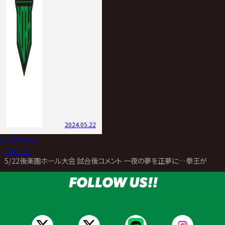
2024.05.22
トップページ
>
ニュース
>
5/22後楽園ホール大会 試合後コメント 一夜の夢を正夢に…拳王が鈴木
FOLLOW US!!