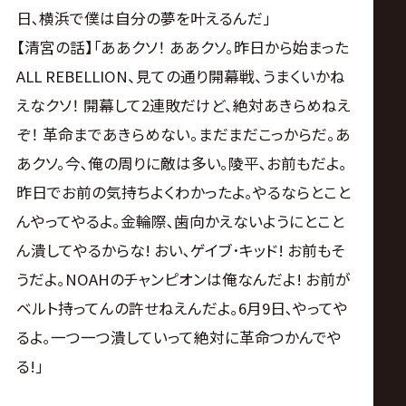
日､横浜で僕は自分の夢を叶えるんだ｣
【清宮の話】｢ああクソ！ ああクソ。昨日から始まった
ALL REBELLION、見ての通り開幕戦、うまくいかね
えなクソ！ 開幕して2連敗だけど、絶対あきらめねえ
ぞ！ 革命まであきらめない。まだまだこっからだ。あ
あクソ。今､俺の周りに敵は多い｡陵平､お前もだよ｡
昨日でお前の気持ちよくわかったよ｡やるならとこと
んやってやるよ｡金輪際､歯向かえないようにとこと
ん潰してやるからな! おい､ゲイブ･キッド! お前もそ
うだよ｡NOAHのチャンピオンは俺なんだよ! お前が
ベルト持ってんの許せねえんだよ｡6月9日､やってや
るよ｡一つ一つ潰していって絶対に革命つかんでや
る!｣