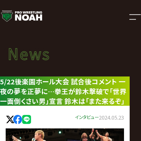
ニ
ュ
ー
News
News
ス
ニュース
|
5/22後楽園ホール大会 試合後コメント 一
夜の夢を正夢に…拳王が鈴木撃破で「世界
プ
一面倒くさい男」宣言 鈴木は「また来るぞ」
ロ
インタビュー
2024.05.23
レ