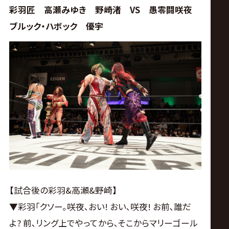
彩羽匠 高瀬みゆき 野崎渚 VS 愚零闘咲夜
ブルック・ハボック 優宇
【試合後の彩羽&高瀬&野崎】
▼彩羽｢クソー｡咲夜､おい! おい､咲夜! お前､誰だ
よ? 前､リング上でやってから､そこからマリーゴール