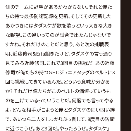
側のチームに野望があるかわからない｡それと俺た
ちの持つ最多防衛記録を更新､そしてその更新した
あかつきにはタダスケが歌を歌うという大きな大き
な野望｡この違いってのが試合で出たんじゃないで
すかね｡それだけのことだと思う｡あと次の挑戦表
明､近藤修司&Eita組きたけど､タダスケの言う通り
見てみろ近藤修司｡これで3回目の挑戦だ｡あの近藤
修司が俺たちの持つGHCジュニアタッグのベルトに3
回も挑戦してきているんだ｡どういう意味か分かる
か? それだけ俺たちがこのベルトの価値っていうも
のを上げているっていうことだ｡何度でも言ってやる
よ｡どんな相手がこようと俺とタダスケの固い固い絆
で､あいつら二人をしっかりぶっ倒して､8度目の防衛
に近づこうぜ｡あと3回だ｡やったろうぜ｡タダスケ｣