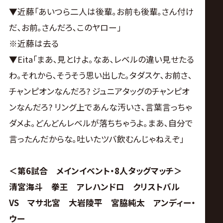
▼近藤｢あいつら二人は後輩｡お前も後輩｡さん付け
だ､お前｡さんだろ､このヤロー｣
※近藤は去る
▼Eita｢まあ､見とけよ｡なあ､レベルの違い見せたる
わ｡それから､そうそう思い出した｡タダスケ､お前さ､
チャンピオンなんだろ? ジュニアタッグのチャンピオ
ンなんだろ? リング上であんな汚いさ､言葉言っちゃ
ダメよ｡どんどんレベルが落ちちゃうよ｡まあ､自分で
言ったんだからな｡吐いたツバ飲むんじゃねえぞ｣
＜第6試合 メインイベント・8人タッグマッチ＞
清宮海斗 拳王 アレハンドロ クリストバル
VS マサ北宮 大岩陵平 宮脇純太 アンディー・
ウー