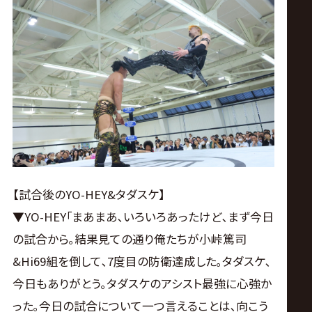
【試合後のYO-HEY&タダスケ】
▼YO-HEY｢まあまあ､いろいろあったけど､まず今日
の試合から｡結果見ての通り俺たちが小峠篤司
&Hi69組を倒して､7度目の防衛達成した｡タダスケ､
今日もありがとう｡タダスケのアシスト最強に心強か
った｡今日の試合について一つ言えることは､向こう