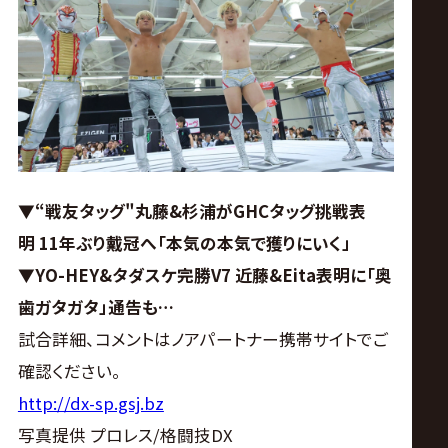
ス
リ
ン
グ・
▼“戦友タッグ"丸藤&杉浦がGHCタッグ挑戦表
ノ
明
11年ぶり戴冠へ「本気の本気で獲りにいく」
▼YO-HEY&タダスケ完勝V7
近藤&Eita表明に「奥
ア
歯ガタガタ」通告も…
公
試合詳細、コメントはノアパートナー携帯サイトでご
確認ください。
式
http://dx-sp.gsj.bz
写真提供 プロレス/格闘技DX