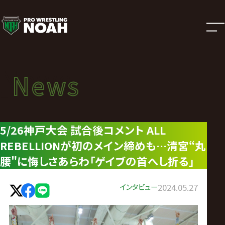
ニ
ュ
ー
News
News
ス
ニュース
|
5/26神戸大会 試合後コメント ALL
REBELLIONが初のメイン締めも…清宮“丸
プ
腰"に悔しさあらわ「ゲイブの首へし折る」
ロ
インタビュー
2024.05.27
レ