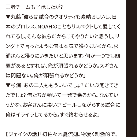
――王者チームも了承したが?
▼丸藤｢彼らは試合のクオリティも素晴らしいし､日
本のプロレス､NOAHのこともリスペクトして愛してく
れてるし｡そんな彼らだからこそやりたいと思うし｡リ
ング上で言ったように俺は本気で獲りにいくから｡杉
浦さんと獲りにいきたいと思います｡何か一つでも問
題があるとすれば､俺が頑張れるかどうか｡スギさん
は問題ない｡俺が頑張れるかどうか｣
▼杉浦｢あの二人ももういいでしょ? だいぶ飽きてき
たでしょ? 俺たちが動いて一発で獲るから｡なんてい
うかな｡お客さんに凄いアピールしながらする試合に
俺はイライラしてるから｡すぐ終わらせるよ｣
【ジェイクの話】｢初佐々木憂流迦｡物凄く刺激的で､