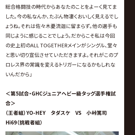
総合格闘技の時代からあなたのことをよーく見てま
した｡今の私なんか､たぶん物凄くおいしく見えるでし
ょうね｡それは佐々木憂流迦に留まらず｡他の選手も
同じように感じることでしょう｡だからこそ私は今回
の史上初のALL TOGETHERメインがシングル､堂々
と思い切り宣伝させていただきますよ｡それがこのプ
ロレス界の常識を変えるトリガーになるかもしれな
いんだから｣
＜第5試合・GHCジュニアヘビー級タッグ選手権試
合＞
（王者組）YO-HEY タダスケ VS 小峠篤司
Hi69（挑戦者組）