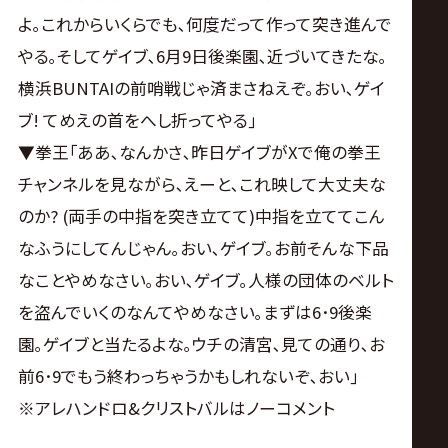
よ｡これからいくらでも､何度だって作って突き進んで
やる｡そしてゲイブ､6月9日後楽園､近づいてきたな｡
横浜BUNTAIの前哨戦じゃ済まさねえぞ｡おい､ゲイ
ブ! てめえの首をへし折ってやる｣
▼拳王｢ああ､なんかさ､昨日ゲイブがXで俺の拳王
チャンネルを見ながら､えーと､これ映して大丈夫な
のか? (両手の中指を突き立てて)中指を立ててこん
なふうにしてんじゃん｡おい､ゲイブ｡お前そんな下品
なことやめなさい｡おい､ゲイブ｡人様の団体のベルト
を盗んでいくのなんてやめなさい｡まずは6･9後楽
園｡ゲイブと当たるよな｡ウチの清宮､見ての通り､お
前6･9でもう終わっちゃうかもしれないぞ､おい｣
※アレハンドロ&クリストバルはノーコメント