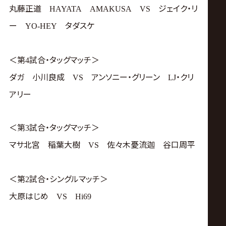
丸藤正道
ジェイク・リ
HAYATA
AMAKUSA
VS
ー
タダスケ
YO-HEY
＜第
試合・タッグマッチ＞
4
ダガ 小川良成
アンソニー・グリーン
・クリ
VS
LJ
アリー
＜第
試合・タッグマッチ＞
3
マサ北宮 稲葉大樹
佐々木憂流迦 谷口周平
VS
＜第
試合・シングルマッチ＞
2
大原はじめ
VS
Hi69