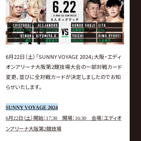
ス
リ
ン
グ・
6月22日（土）「SUNNY VOYAGE 2024」大阪・エディ
オンアリーナ大阪第2競技場大会の一部対戦カード
ノ
変更、並びに全対戦カードが決定しましたのでお知
らせいたします。
ア
公
SUNNY VOYAGE 2024
月
日（土）開始：
開場：
会場：エディオ
6
22
17:30
16:30
式
ンアリーナ大阪第
競技場
2