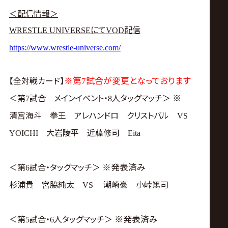
サ
＜配信情報＞
イ
にて
配信
WRESTLE UNIVERSE
VOD
https://www.wrestle-universe.com/
ト
【全対戦カード】
※第
試合が変更となっております
7
＜第
試合 メインイベント・
人タッグマッチ＞
※
7
8
清宮海斗 拳王 アレハンドロ クリストバル
VS
大岩陵平 近藤修司
YOICHI
Eita
＜第
試合・タッグマッチ＞
※発表済み
6
杉浦貴 宮脇純太
潮崎豪 小峠篤司
VS
＜第
試合・
人タッグマッチ＞
※発表済み
5
6