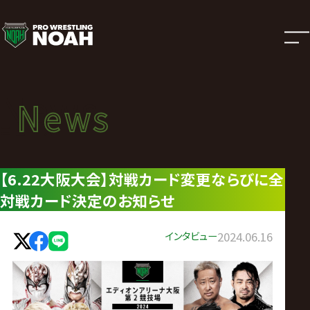
ニ
ュ
ー
News
News
ス
ニュース
|
【6.22大阪大会】対戦カード変更ならびに全
対戦カード決定のお知らせ
プ
ロ
インタビュー
2024.06.16
レ