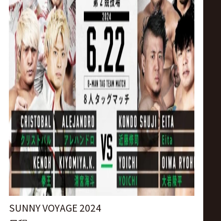
ス
リ
ン
グ・
ノ
ア
公
式
SUNNY VOYAGE 2024