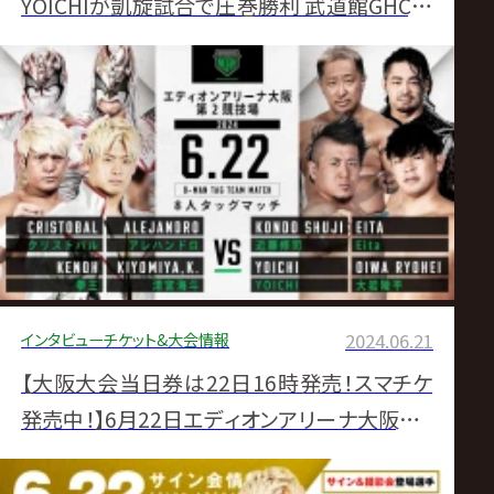
YOICHIが凱旋試合で圧巻勝利 武道館GHC戦
へ「一撃で射抜く」
インタビュー
チケット&大会情報
2024.06.21
【大阪大会当日券は22日16時発売！スマチケ
発売中！】6月22日エディオンアリーナ大阪第2
競技場大会チケット直前情報