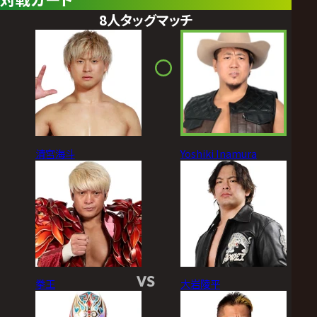
8人タッグマッチ
清宮海斗
Yoshiki Inamura
VS
拳王
大岩陵平