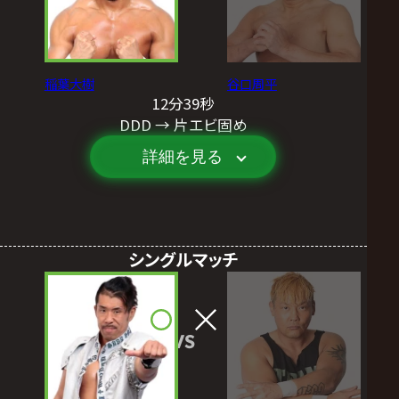
稲葉大樹
谷口周平
12分39秒
DDD → 片エビ固め
詳細を見る
シングルマッチ
VS