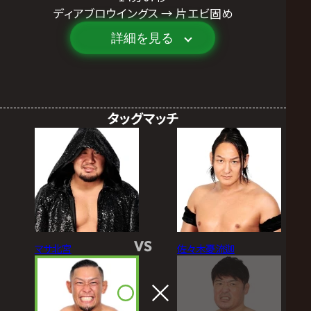
ディアブロウイングス → 片エビ固め
詳細を見る
タッグマッチ
VS
マサ北宮
佐々木憂流迦