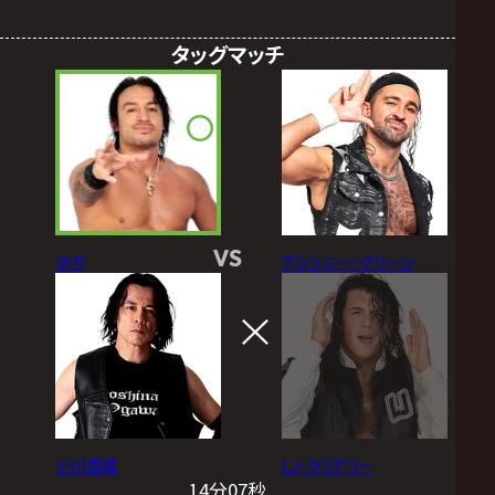
タッグマッチ
VS
ダガ
アンソニー・グリーン
小川良成
LJ・クリアリー
14分07秒