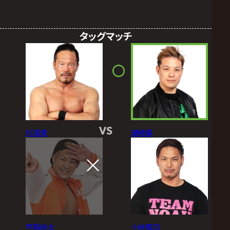
タッグマッチ
VS
杉浦貴
潮崎豪
宮脇純太
小峠篤司