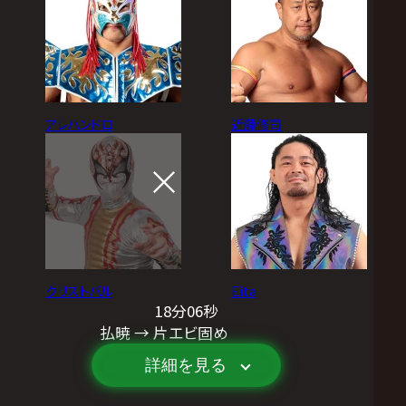
アレハンドロ
近藤修司
クリストバル
Eita
18分06秒
払暁 → 片エビ固め
詳細を見る