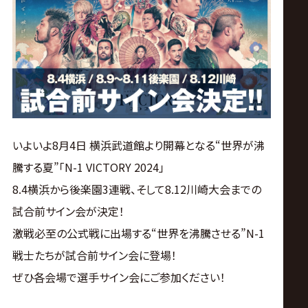
ス
リ
ン
グ・
いよいよ8月4日 横浜武道館より開幕となる“世界が沸
ノ
騰する夏”「N-1 VICTORY 2024」
8.4横浜から後楽園3連戦、そして8.12川崎大会までの
ア
試合前サイン会が決定！
公
激戦必至の公式戦に出場する“世界を沸騰させる”N-1
戦士たちが試合前サイン会に登場！
式
ぜひ各会場で選手サイン会にご参加ください！