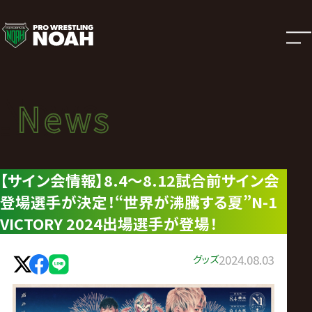
ニ
ュ
ー
News
News
ス
ニュース
|
【サイン会情報】8.4～8.12試合前サイン会
登場選手が決定！“世界が沸騰する夏”N-1
プ
VICTORY 2024出場選手が登場！
ロ
グッズ
2024.08.03
レ