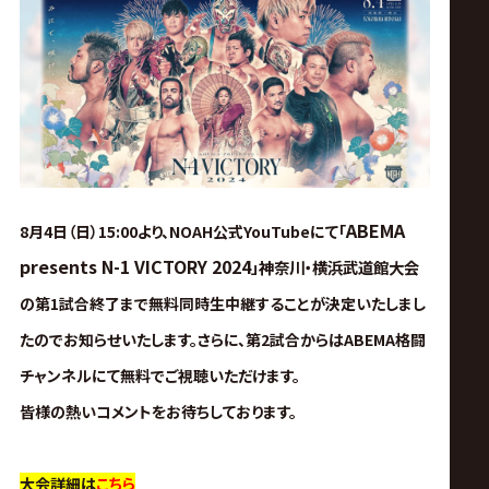
ス
リ
ン
グ・
ABEMA
8月4日（日）15:00より、NOAH公式YouTubeにて「
ノ
presents N-1 VICTORY 2024
神奈川・横浜武道館大会
」
ア
の第1試合終了まで無料同時生中継することが決定いたしまし
たのでお知らせいたします。さらに、第2試合からはABEMA格闘
公
チャンネルにて無料でご視聴いただけます。
皆様の熱いコメントをお待ちしております。
式
大会詳細は
こちら