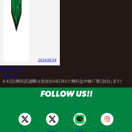
2024.08.04
トップページ
>
ニュース
>
8.4(日)横浜武道館は全試合ABEMAで無料生中継！「第1試合」までNOA
FOLLOW US!!
X
X (En)
LINE
Instagram