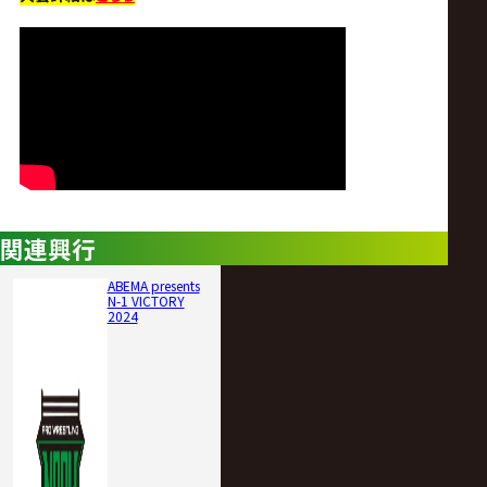
サ
イ
ト
関連興行
ABEMA presents
N-1 VICTORY
2024