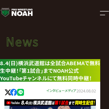
ニ
ュ
ー
News
News
ス
ニュース
|
8.4(日)横浜武道館は全試合ABEMAで無料
生中継！「第1試合」までNOAH公式
プ
YouTubeチャンネルにて無料同時中継！
ロ
インタビュー
メディア
2024.08.02
レ