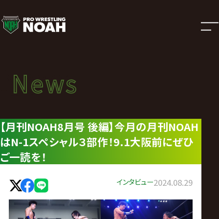
ニ
ュ
ー
News
News
ス
ニュース
|
【月刊NOAH8月号 後編】今月の月刊NOAH
はN-1スペシャル３部作！9.1大阪前にぜひ
プ
ご一読を！
ロ
インタビュー
2024.08.29
レ