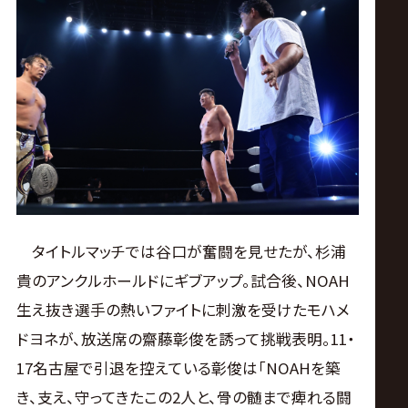
サ
イ
ト
タイトルマッチでは谷口が奮闘を見せたが、杉浦
貴のアンクルホールドにギブアップ。試合後、NOAH
生え抜き選手の熱いファイトに刺激を受けたモハメ
ドヨネが、放送席の齋藤彰俊を誘って挑戦表明。11・
17名古屋で引退を控えている彰俊は「NOAHを築
き、支え、守ってきたこの2人と、骨の髄まで痺れる闘