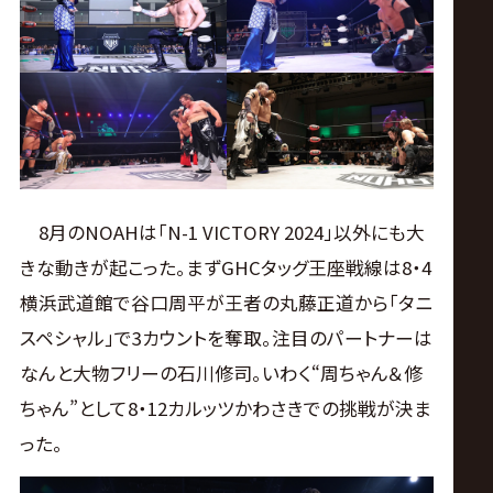
ス
リ
ン
グ・
8月のNOAHは「N-1 VICTORY 2024」以外にも大
ノ
きな動きが起こった。まずGHCタッグ王座戦線は8・4
横浜武道館で谷口周平が王者の丸藤正道から「タニ
ア
スペシャル」で3カウントを奪取。注目のパートナーは
公
なんと大物フリーの石川修司。いわく“周ちゃん＆修
ちゃん”として8・12カルッツかわさきでの挑戦が決ま
式
った。