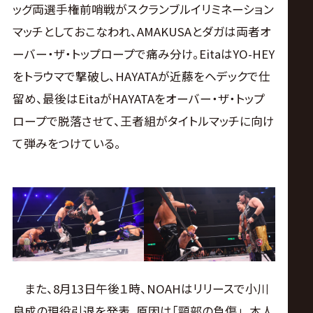
ッグ両選手権前哨戦がスクランブルイリミネーション
マッチとしておこなわれ、AMAKUSAとダガは両者オ
ーバー・ザ・トップロープで痛み分け。EitaはYO-HEY
をトラウマで撃破し、HAYATAが近藤をヘデックで仕
留め、最後はEitaがHAYATAをオーバー・ザ・トップ
ロープで脱落させて、王者組がタイトルマッチに向け
て弾みをつけている。
また、8月13日午後１時、NOAHはリリースで小川
良成の現役引退を発表。原因は「頸部の負傷」。本人