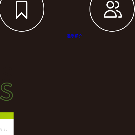
選手紹介
s
s
ース
8.30