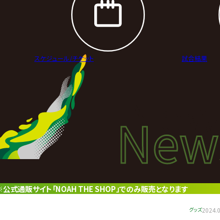
スケジュール/
チケット
試合結果
New
New
ニュ
販サイト「NOAH THE SHOP」でのみ販売となります
グッズ
2024.0