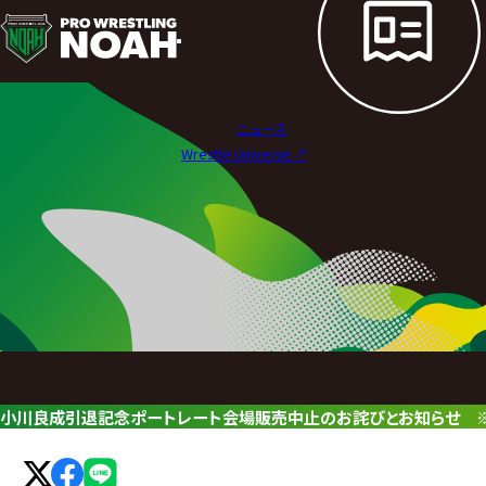
ニ
ュ
ー
ニュース
ス
Wrestle Universe ↗︎
|
プ
ロ
レ
ス
リ
小川良成引退記念ポートレート会場販売中止のお詫びとお知らせ ※公式通
ン