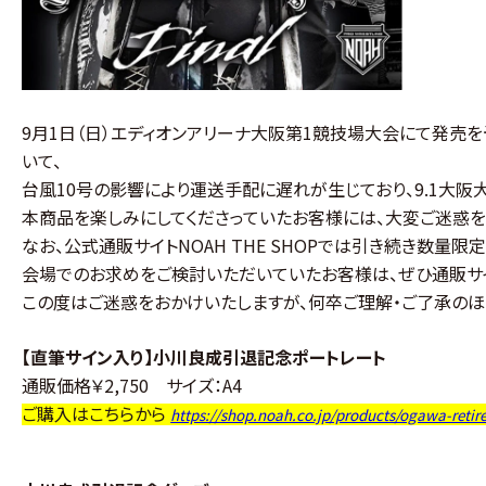
9月1日（日）エディオンアリーナ大阪第1競技場大会にて発売を
いて、
台風10号の影響により運送手配に遅れが生じており、9.1大
本商品を楽しみにしてくださっていたお客様には、大変ご迷惑を
なお、公式通販サイトNOAH THE SHOPでは引き続き数量限
会場でのお求めをご検討いただいていたお客様は、ぜひ通販サ
この度はご迷惑をおかけいたしますが、何卒ご理解・ご了承のほ
【直筆サイン入り】小川良成引退記念ポートレート
通販価格￥2,750
サイズ：A4
ご購入はこちらから
https://shop.noah.co.jp/products/ogawa-retir