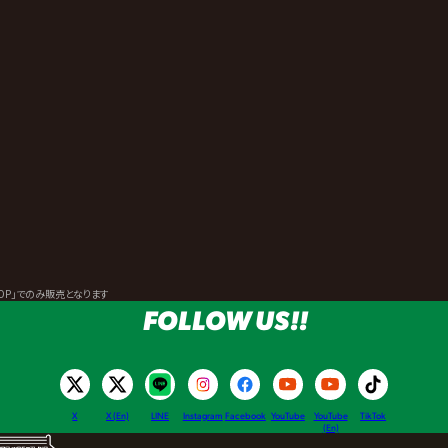
OP」でのみ販売となります
FOLLOW US!!
X
X (En)
LINE
Instagram
Facebook
YouTube
YouTube
TikTok
(En)