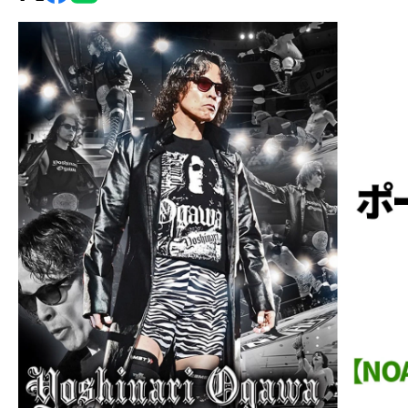
グ・
ノ
ア
公
式
サ
イ
ト