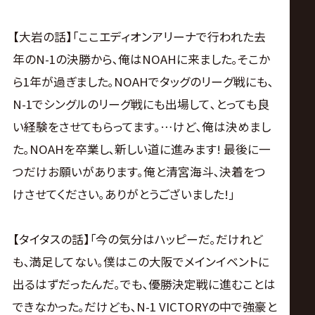
【大岩の話】｢ここエディオンアリーナで行われた去
年のN-1の決勝から､俺はNOAHに来ました｡そこか
ら1年が過ぎました｡NOAHでタッグのリーグ戦にも､
N-1でシングルのリーグ戦にも出場して､とっても良
い経験をさせてもらってます｡…けど､俺は決めまし
た｡NOAHを卒業し､新しい道に進みます! 最後に一
つだけお願いがあります｡俺と清宮海斗､決着をつ
けさせてください｡ありがとうございました!｣
【タイタスの話】｢今の気分はハッピーだ｡だけれど
も､満足してない｡僕はこの大阪でメインイベントに
出るはずだったんだ｡でも､優勝決定戦に進むことは
できなかった｡だけども､N-1 VICTORYの中で強豪と