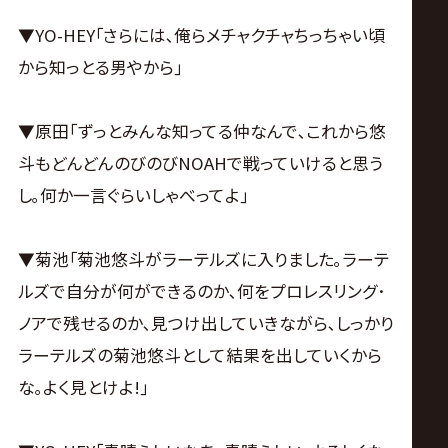
▼YO-HEY｢さらには､俺らメチャクチャちっちゃい頃
から知っとる男やから｣
▼原田｢ずっとみんな知ってる仲なんで､これから悠
斗もどんどんのびのびNOAHで戦っていけると思う
し｡何か一言ぐらいしゃべってよ｣
▼菊池｢菊池悠斗がラーテルズに入りました｡ラーテ
ルズで自分が何ができるのか､何をプロレスリング･
ノアで残せるのか､見つけ出していきながら､しっかり
ラーテルズの菊池悠斗として結果を出していくから
な｡よく見とけよ!｣