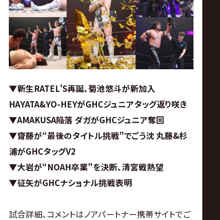
ス
リ
ン
グ・
▼新生RATEL'S再誕、菊池悠斗が新加入
HAYATA&YO-HEYがGHCジュニアタッグ返り咲き
ノ
▼AMAKUSA陥落 ダガがGHCジュニア奪回
▼齋藤が“最後のタイトル挑戦"でごう沈 丸藤&杉
ア
浦がGHCタッグV2
公
▼大岩が“NOAH卒業"を決断、清宮戦熱望
▼征矢がGHCナショナル挑戦表明
式
試合詳細、コメントはノアパートナー携帯サイトでご