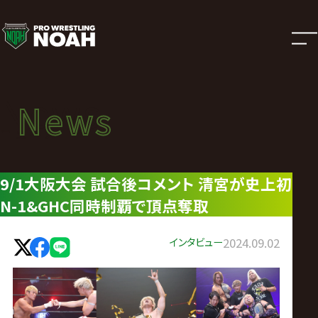
ニ
ュ
ー
News
News
ス
ニュース
|
9/1大阪大会 試合後コメント 清宮が史上初
N-1&GHC同時制覇で頂点奪取
プ
ロ
インタビュー
2024.09.02
レ