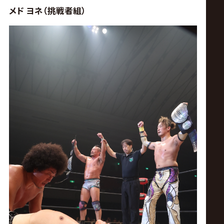
メド ヨネ（挑戦者組）