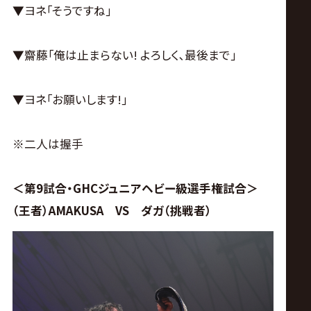
▼ヨネ｢そうですね｣
▼齋藤｢俺は止まらない! よろしく､最後まで｣
▼ヨネ｢お願いします!｣
※二人は握手
＜第9試合・GHCジュニアヘビー級選手権試合＞
（王者）AMAKUSA VS ダガ（挑戦者）