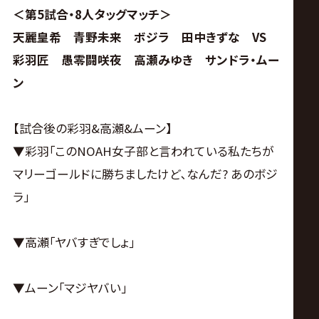
＜第5試合・8人タッグマッチ＞
天麗皇希 青野未来 ボジラ 田中きずな VS
彩羽匠 愚零闘咲夜 高瀬みゆき サンドラ・ムー
ン
【試合後の彩羽&高瀬&ムーン】
▼彩羽｢このNOAH女子部と言われている私たちが
マリーゴールドに勝ちましたけど､なんだ? あのボジ
ラ｣
▼高瀬｢ヤバすぎでしょ｣
▼ムーン｢マジヤバい｣