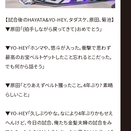
【試合後のHAYATA&YO-HEY､タダスケ､原田､菊池】
▼原田｢(拍手しながら戻ってきて)おめでとう｣
▼YO-HEY｢ホンマや､悠斗が入った｡衝撃で思わず
最高のお宝ベルトゲットしたこと忘れるとこだった｡
でも何から話そう｣
▼原田｢とりあえずベルト獲ったこと｡4年ぶり? 素晴
らしいこと｣
▼YO-HEY｢久しぶりやな｡なにより4年ぶりかもせえ
へんけど､今日の試合､俺たち金髪夫婦の試合をみ