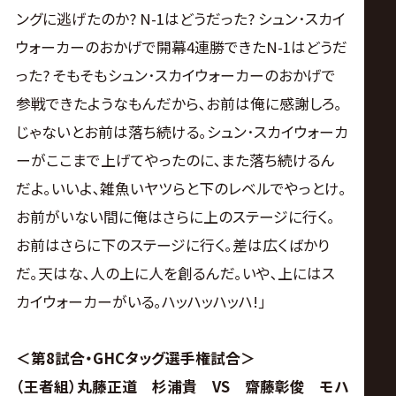
ングに逃げたのか? N-1はどうだった? シュン･スカイ
ウォーカーのおかげで開幕4連勝できたN-1はどうだ
った? そもそもシュン･スカイウォーカーのおかげで
参戦できたようなもんだから､お前は俺に感謝しろ｡
じゃないとお前は落ち続ける｡シュン･スカイウォーカ
ーがここまで上げてやったのに､また落ち続けるん
だよ｡いいよ､雑魚いヤツらと下のレベルでやっとけ｡
お前がいない間に俺はさらに上のステージに行く｡
お前はさらに下のステージに行く｡差は広くばかり
だ｡天はな､人の上に人を創るんだ｡いや､上にはス
カイウォーカーがいる｡ハッハッハッハ!｣
＜第8試合・GHCタッグ選手権試合＞
（王者組）丸藤正道 杉浦貴 VS 齋藤彰俊 モハ