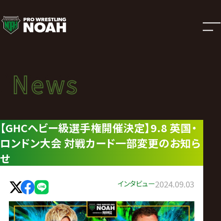
ニ
ュ
ー
News
News
ス
ニュース
|
【GHCヘビー級選手権開催決定】9.8 英国・
ロンドン大会 対戦カード一部変更のお知ら
プ
せ
ロ
インタビュー
2024.09.03
レ