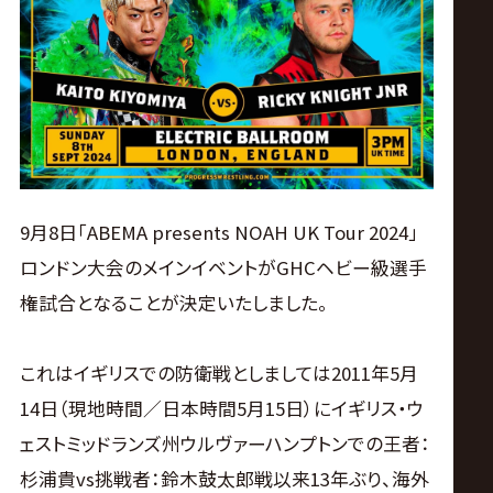
ス
リ
ン
グ・
9月8日「ABEMA presents NOAH UK Tour 2024」
ノ
ロンドン大会のメインイベントがGHCヘビー級選手
権試合となることが決定いたしました。
ア
公
これはイギリスでの防衛戦としましては2011年5月
14日（現地時間／日本時間5月15日）にイギリス・ウ
式
ェストミッドランズ州ウルヴァーハンプトンでの王者：
杉浦貴vs挑戦者：鈴木鼓太郎戦以来13年ぶり、海外