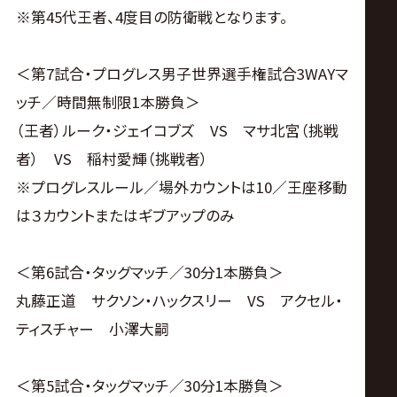
※第45代王者、4度目の防衛戦となります。
＜第7試合・プログレス男子世界選手権試合3WAYマ
ッチ／時間無制限1本勝負＞
（王者）ルーク・ジェイコブズ VS マサ北宮（挑戦
者） VS 稲村愛輝（挑戦者）
※プログレスルール／場外カウントは10／王座移動
は３カウントまたはギブアップのみ
＜第6試合・タッグマッチ／30分1本勝負＞
丸藤正道 サクソン・ハックスリー VS アクセル・
ティスチャー 小澤大嗣
＜第5試合・タッグマッチ／30分1本勝負＞