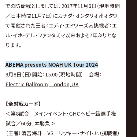
サ
での防衛戦としましては、2017年11月6日（現地時間
イ
／日本時間11月7日）にカナダ・オンタリオ州オタワ
で開催された王者：エディ・エドワーズvs挑戦者：エ
ト
ル・イホ・デル・ファンタズマ以来およそ7年ぶりとな
ります。
ABEMA presents NOAH UK Tour 2024
9月8日（日）開始：15:00（現地時間） 会場：
Electric Ballroom, London,UK
【全対戦カード】
＜第8試合 メインイベント・GHCヘビー級選手権
試合／60分1本勝負＞
（王者）清宮海斗 VS リッキー・ナイトJr.（挑戦者）