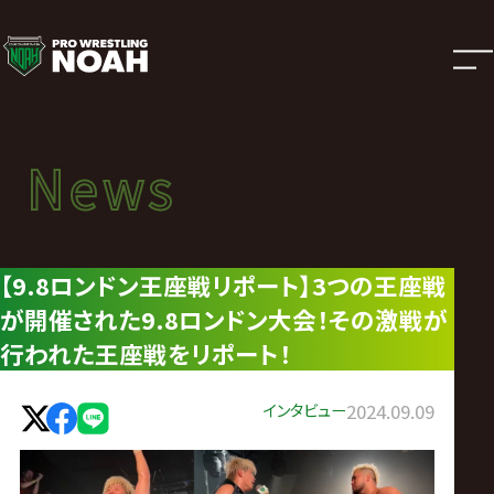
ニ
ュ
ー
News
News
ス
ニュース
|
【9.8ロンドン王座戦リポート】3つの王座戦
が開催された9.8ロンドン大会！その激戦が
プ
行われた王座戦をリポート！
ロ
インタビュー
2024.09.09
レ