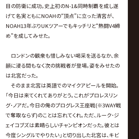
目の防衛に成功｡史上初のN-1&同時制覇を成し遂
げて名実ともにNOAHの“頂点"に立った清宮が､
NOAH13年ぶりUKツアーでもキッチリと“熱闘V4締
め"を成してみせた｡
ロンドンの観衆も惜しみない喝采を送るなか､余
韻に浸る間もなく次の挑戦者が登場｡姿をみせたの
は北宮だった｡
そのまま北宮は英語でのマイクアピールを開始｡
｢今日は来てくれてありがとう｡これがプロレスリン
グ･ノアだ｡今日の俺のプログレス王座戦(※3WAY戦
で奪取ならず)のことは忘れてくれ｡ただ､ルーク･ジ
ェイコブズは素晴らしいチャンピオンだった｡彼とは
今度シングルでやりたい｣と切り出した北宮は､キビ