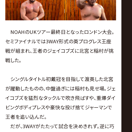
NOAHのUKツアー最終日となったロンドン大会｡
セミファイナルでは3WAY形式の英プログレス王座
戦が組まれ､王者のジェイコブズに北宮と稲村が挑
戦した｡
シングルタイトル初戴冠を目指して渡英した北宮
が躍動したものの､中盤過ぎには稲村も見せ場｡ジェ
イコブズを猛烈なタックルで吹き飛ばすや､重爆ダイ
ビングボディプレスや豪快な投げ捨てジャーマンで
王者を追い込んだ｡
だが､3WAYがたたって試合を決めきれず｡逆に巧