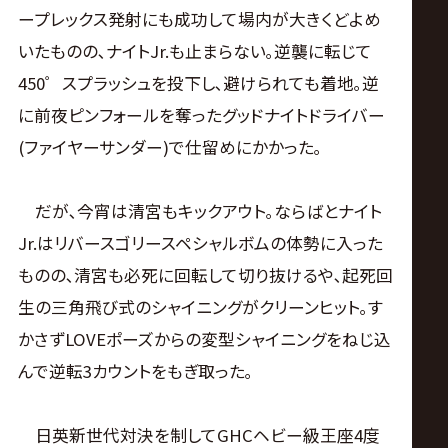
ープレックス発射にも成功して場内が大きくどよめ
いたものの､ナイトJr.も止まらない｡逆襲に転じて
450゜スプラッシュを投下し､避けられても着地｡逆
に前夜ピンフォールを奪ったグッドナイトドライバー
(ファイヤーサンダー)で仕留めにかかった｡
だが､今宵は清宮もキックアウト｡ならばとナイト
Jr.はリバースゴリースペシャルボムの体勢に入った
ものの､清宮も必死に回転して切り抜けるや､起死回
生の三角飛び式のシャイニングがクリーンヒット｡す
かさずLOVEポーズからの変型シャイニングをねじ込
んで逆転3カウントをもぎ取った｡
日英新世代対決を制してGHCヘビー級王座4度