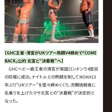
ス
リ
ン
グ・
【GHC王者･清宮がUKツアー熱闘V4締めで｢COME
ノ
BACK｣公約 北宮と“決着戦"へ】
GHCヘビー級王者の清宮が英国ロンドンで4度目
ア
の防衛に成功｡ナイトJr.との熱闘を制してNOAH13
公
年ぶり“UKツアー"を堂々締めくくり､次期挑戦者に
名乗りを上げたマサ北宮との“決着戦"が決定的と
式
なった｡