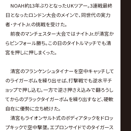
サ
NOAH約13年ぶりとなったUKツアー｡3連戦最終
イ
日となったロンドン大会のメインで､同世代の実力
者･ナイトJr.の挑戦を受けた｡
ト
前夜のマンチェスター大会ではナイトJr.が清宮か
らピンフォール勝ち｡この日のタイトルマッチでも清
宮を押しに押しまくった｡
清宮のフランケンシュタイナーを空中キャッチして
のライガーボムを繰り出せば､打撃戦でも逆水平チ
ョップで押し込む｡一方で逆さ押さえ込みで翻ろうし
てからのブラックタイガーボムを繰り出すなど､硬軟
自在に優勢に立ち続けた｡
清宮もライオンサルト式のボディアタックをドロッ
プキックで空中撃墜｡エプロンサイドでのタイガース