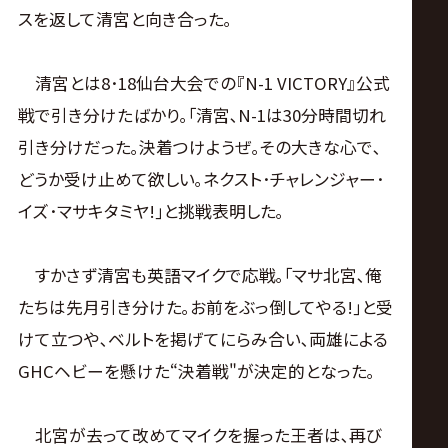
スを返して清宮と向き合った｡
清宮とは8･18仙台大会での『N-1 VICTORY』公式
戦で引き分けたばかり｡｢清宮､N-1は30分時間切れ
引き分けだった｡決着つけようぜ｡その大きな心で､
どうか受け止めて欲しい｡ネクスト･チャレンジャー･
イズ･マサキタミヤ!｣と挑戦表明した｡
すかさず清宮も英語マイクで応戦｡｢マサ北宮､俺
たちは先月引き分けた｡お前をぶっ倒してやる!｣と受
けて立つや､ベルトを掲げてにらみ合い､両雄による
GHCヘビーを懸けた“決着戦"が決定的となった｡
北宮が去って改めてマイクを握った王者は､再び