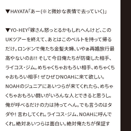
▼HAYATA｢あー(※と微妙な表情で去っていく)｣
▼YO-HEY｢嫁さん怒っとるかもしれへんけど､この
UKツアーを終えて､あとはこのベルトを持って帰る
だけ｡ロンドンで俺たち金髪夫婦､いやぁ再婚旅行最
高やないのお!! そして今日俺たちが防衛した相手､
ライコス･ジム｡めちゃくちゃおもろい相手､めちゃくち
ゃおもろい相手! ぜひぜひNOAHに来て欲しい｡
NOAHのジュニアにあいつらが来てくれたら､めちゃ
くちゃおもろい闘いがいろんな人とできると思うし｡
俺が呼べるだけの力は持ってへん｡でも言うのはタ
ダや! 言わしてくれ｡ライコス･ジム､NOAHに呼んで
くれ｡絶対あいつらは面白い｡絶対俺たちが保証す