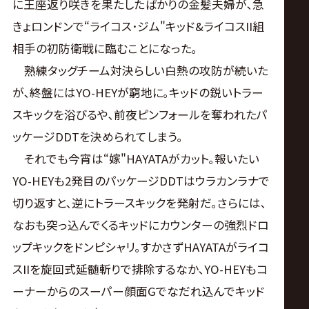
に王座返り咲きを果たしたばかりの金髪夫婦が､急
きょロンドンで“ライコス･ジム"キッド&ライコスII組
相手の初防衛戦に臨むことになった｡
熟練タッグチーム対決らしい白熱の攻防が続いた
が､終盤にはYO-HEYが窮地に｡キッドの鋭いトラー
スキックを浴びるや､前夜ピンフォールを奪われたパ
ッケージDDTを決められてしまう｡
それでも今宵は“嫁"HAYATAがカット｡報いたい
YO-HEYも2発目のパッケージDDTはウラカンラナで
切り返すと､逆にトラースキックを発射だ｡さらには､
なおも突っ込んでくるキッドにカウンターの強烈ドロ
ップキックをドンピシャリ｡すかさずHAYATAがライコ
スIIを旋回式延髄斬りで排除するなか､YO-HEYもコ
ーナーからのスーパー顔面Gでなだれ込んでキッド