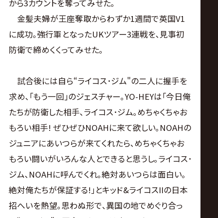
から3カウントを奪ってみせた｡
金髪夫婦が王座奪取からわずか1週間で英国V1
に成功｡強行軍となったUKツアー3連戦を､見事初
防衛で締めくくってみせた｡
試合後には自ら“ライコス･ジム"の二人に握手を
求め､｢もう一回｣のジェスチャー｡YO-HEYは｢今日俺
たちが防衛した相手､ライコス･ジム｡めちゃくちゃお
もろい相手! ぜひぜひNOAHに来て欲しい｡NOAHの
ジュニアにあいつらが来てくれたら､めちゃくちゃお
もろい闘いがいろんな人とできると思うし｡ライコス･
ジム､NOAHに呼んでくれ｡絶対あいつらは面白い｡
絶対俺たちが保証する!｣とキッド&ライコスIIの日本
招へいを熱望｡思わぬ形で､異国の地でめぐり合っ