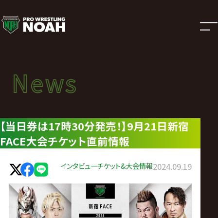
ニ
ュ
ー
News
News
ス
ニュース
|
【当日券は17時30分発売！】9月21日新宿
FACE大会チケット直前情報
プ
ロ
インタビュー
チケット&大会情報
2024.09.19
レ