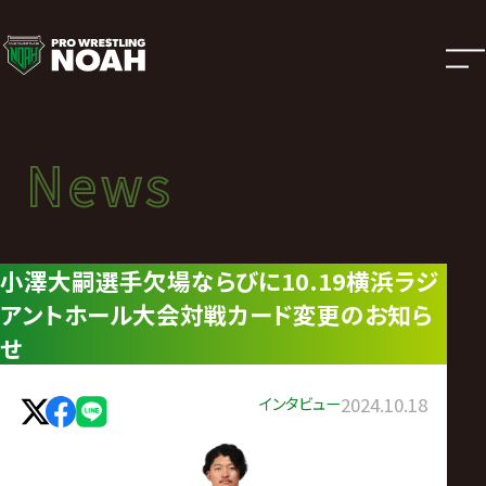
ニ
ュ
ー
News
News
ス
ニュース
|
小澤大嗣選手欠場ならびに10.19横浜ラジ
アントホール大会対戦カード変更のお知ら
プ
せ
ロ
インタビュー
2024.10.18
レ