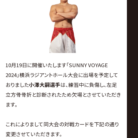
ス
リ
ン
グ・
10月19日に開催いたします「SUNNY VOYAGE
ノ
2024」横浜ラジアントホール大会に出場を予定して
おりました
小澤大嗣選手
は、練習中に負傷し、左足
ア
立方骨骨折と診断されたため欠場とさせていただき
公
ます。
式
これによりまして同大会の対戦カードを下記の通り
変更させていただきます。