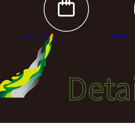
スケジュール/
チケット
試合結果
Deta
Detai
試合
4