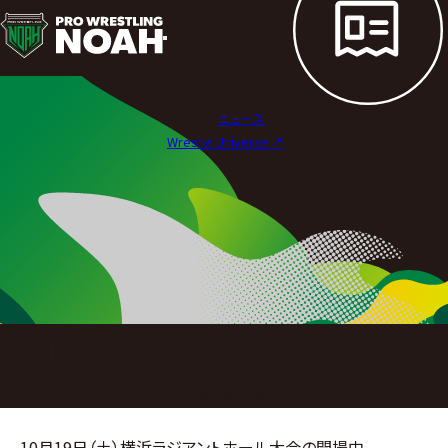
試
合
結
ニュース
果
Wrestle Universe ↗︎
|
プ
ロ
レ
ス
SUNNY VOYAGE 202
リ
2024年10月19日（土）SUNNY VOYAGE 2024
ン
10月19日（土）横浜ラジアントホール大会の開場中、