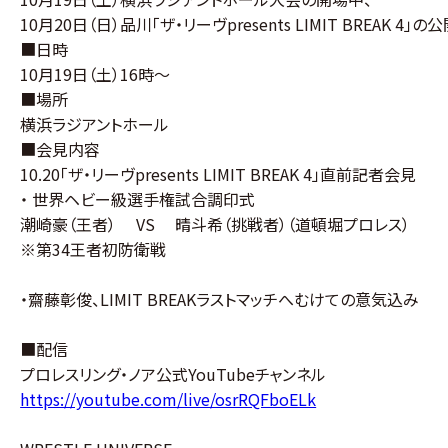
グ・
10月20日（日）品川「ザ・リーヴpresents LIMIT BREAK 
ノ
■日時
ア
10月19日（土）16時～
■場所
公
横浜ラジアントホール
式
■会見内容
10.20
「ザ・リーヴpresents LIMIT BREAK 4」直前記者会見
サ
・ 世界ヘビー級選手権試合調印式
潮崎豪（王者） VS 晴斗希（挑戦者）（道頓堀プロレス）
イ
※第34王者初防衛戦
ト
・齋藤彰俊、
LIMIT BREAKラストマッチへむけての意気込み
■配信
プロレスリング・ノア公式YouTubeチャンネル
https://youtube.com/live/osrRQFboELk