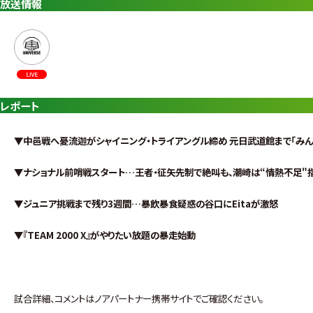
放送情報
レポート
▼中邑戦へ憂流迦がシャイニング・トライアングル締め 元日武道館まで「み
▼ナショナル前哨戦スタート…王者・征矢先制で絶叫も、潮崎は“情熱不足"
▼ジュニア挑戦まで残り3週間…暴飲暴食疑惑の谷口にEitaが激怒
▼『TEAM 2000 X』がやりたい放題の暴走始動
試合詳細、コメントはノアパートナー携帯サイトでご確認ください。