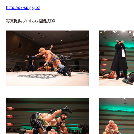
http://dx-sp.gsj.bz
写真提供 プロレス/格闘技DX