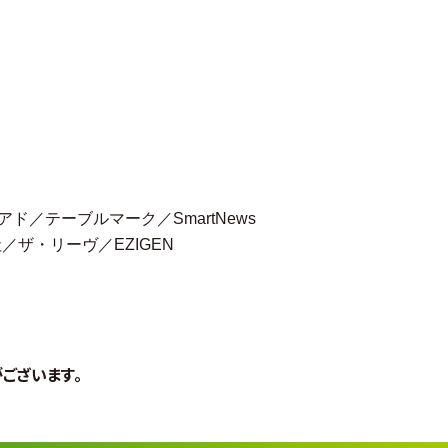
アド／テーブルマーク／
SmartNews
社／ザ・リーヴ／
EZIGEN
ございます。