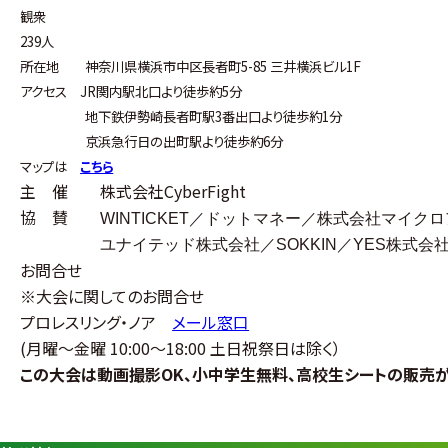
観衆
239人
所在地 神奈川県横浜市中区長者町5-85 三井横浜ビル1F
アクセス JR関内駅北口より徒歩約5分
地下鉄伊勢崎長者町駅3番出口より徒歩約1分
京浜急行日の出町駅より徒歩約6分
マップは
こちら
主 催 株式会社
CyberFight
協 賛
WINTICKET
／ドットマネー／株式会社マイクロ
ユナイテッド株式会社／
SOKKIN
／
YES
株式会
お問合せ
※大会に関してのお問合せ
プロレスリング・ノア
メール窓口
(
月曜〜金曜
10:00
〜
18:00
土日祝祭日は除く）
この大会は動画撮影OK、小中学生無料、高校生シートの販売が