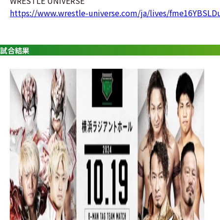
WRESTLE UNIVERSE
https://www.wrestle-universe.com/ja/lives/fme16YBSL
試合結果