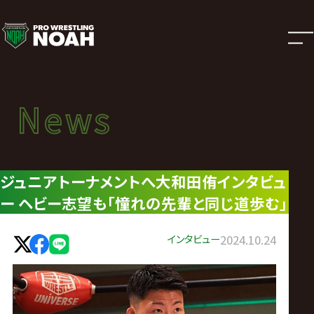
ニ
ュ
ー
News
News
ス
ニュース
|
ジュニアトーナメントへ大和田侑インタビュ
ー ヘビー志望も｢憧れの先輩と同じ道歩む｣
プ
ロ
インタビュー
2024.10.24
レ