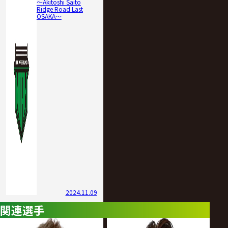
〜Akitoshi Saito
Ridge Road Last
OSAKA〜
2024.11.09
関連選手