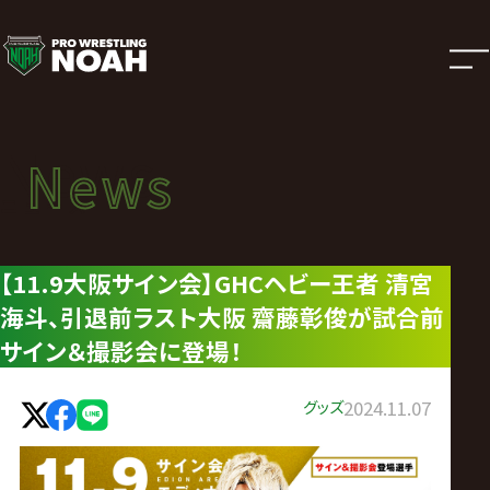
ニ
ュ
ー
News
News
ス
ニュース
|
【11.9大阪サイン会】GHCヘビー王者 清宮
海斗、引退前ラスト大阪 齋藤彰俊が試合前
プ
サイン＆撮影会に登場！
ロ
グッズ
2024.11.07
レ