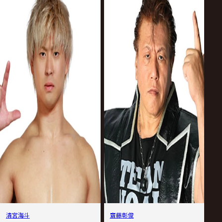
清宮海斗
齋藤彰俊