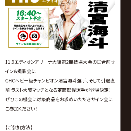
ス
リ
ン
グ・
11.9エディオンアリーナ大阪第2競技場大会の試合前サ
ノ
イン＆撮影会に
GHCヘビー級チャンピオン清宮海斗選手、そして引退直
ア
前 ラスト大阪マッチとなる齋藤彰俊選手が登場決定！
公
ぜひこの機会に対象商品をお求めいただきサイン会に
ご参加ください！
式
【ご参加方法】