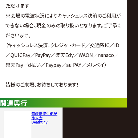
ただけます
※会場の電波状況によりキャッシュレス決済のご利用が
できない場合、現金のみの取り扱いとなります。ご了承く
ださいませ。
（キャッシュレス決済：クレジットカード／交通系IC／iD
／QUICPay／PayPay／楽天Edy／WAON／nanaco／
楽天Pay／d払い／Paypay／au PAY／メルペイ）
皆様のご来場、お待ちしております！
関連興行
齋藤彰俊引退記
念大会
Deathtiny