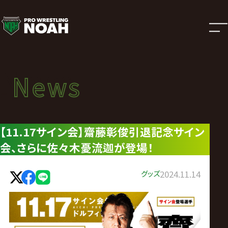
ニ
ュ
ー
News
News
ス
ニュース
|
【11.17サイン会】齋藤彰俊引退記念サイン
会、さらに佐々木憂流迦が登場！
プ
ロ
グッズ
2024.11.14
レ