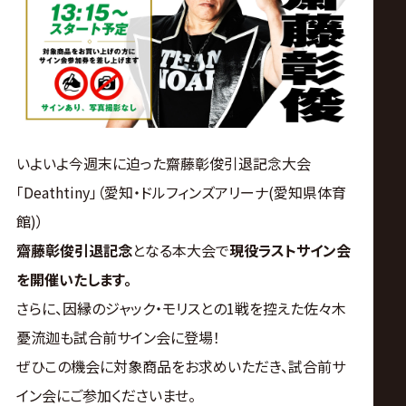
ス
リ
ン
グ・
いよいよ今週末に迫った齋藤彰俊引退記念大会
「Deathtiny」（愛知・ドルフィンズアリーナ(愛知県体育
ノ
館)）
齋藤彰俊引退記念
となる本大会で
現役ラストサイン会
ア
を開催いたします。
公
さらに、因縁のジャック・モリスとの1戦を控えた佐々木
憂流迦も試合前サイン会に登場！
式
ぜひこの機会に対象商品をお求めいただき、試合前サ
イン会にご参加くださいませ。