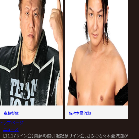
齋藤彰俊
佐々木憂流迦
トップページ
>
ニュース
>
【11.17サイン会】齋藤彰俊引退記念サイン会、さらに佐々木憂流迦が登場！