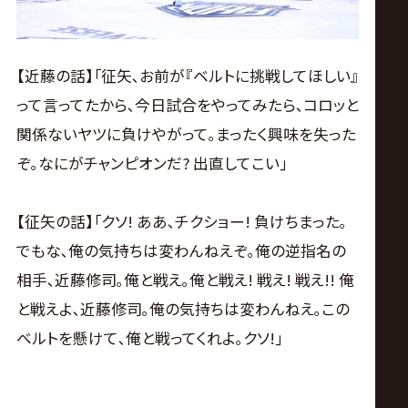
【近藤の話】｢征矢､お前が『ベルトに挑戦してほしい』
って言ってたから､今日試合をやってみたら､コロッと
関係ないヤツに負けやがって｡まったく興味を失った
ぞ｡なにがチャンピオンだ? 出直してこい｣
【征矢の話】｢クソ! ああ､チクショー! 負けちまった｡
でもな､俺の気持ちは変わんねえぞ｡俺の逆指名の
相手､近藤修司｡俺と戦え｡俺と戦え! 戦え! 戦え!! 俺
と戦えよ､近藤修司｡俺の気持ちは変わんねえ｡この
ベルトを懸けて､俺と戦ってくれよ｡クソ!｣