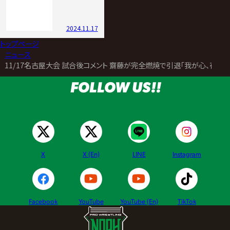
2024.11.17
トップページ
>
ニュース
>
11/17名古屋大会 試合後コメント 齋藤が完全燃焼で引退「我が心、夜空
FOLLOW US!!
X
X (En)
LINE
Instagram
Facebook
YouTube
YouTube (En)
TikTok