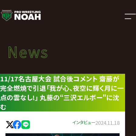
ニ
ュ
ー
News
News
ス
ニュース
|
11/17名古屋大会 試合後コメント 齋藤が
完全燃焼で引退「我が心、夜空に輝く月に一
プ
点の雲なし!」 丸藤の“三沢エルボー"に沈
ロ
む
レ
インタビュー
2024.11.18