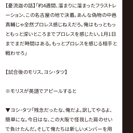
【憂流迦の話】｢約4週間､溜まりに溜まったフラストレ
ーション､この名古屋の地で決着｡あんな偽物の中邑
真輔じゃ全然プロレス感じねえだろ｡俺はもっともっ
ともっと深いところまでプロレスを感じたい｡1月1日
までまだ時間はある｡もっとプロレスを感じる相手と
戦わせろ｣
【試合後のモリス､ヨシ･タツ】
※モリスが英語でアピールすると
▼ヨシ･タツ｢残念だったな､俺だよ｡訳してやるよ､
簡単にな｡今日はな､この大阪で怪我した肩のせい
で負けたんだ｡そして俺たちは新しいメンバーを用