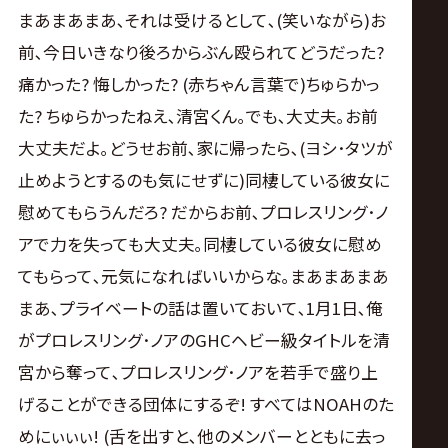
まあまあまあ､それは受けるとして､(笑いながら)お
前､今日いきなり後ろからぶん殴られてどうだった?
痛かった? 悔しかった? (赤ちゃん言葉で)ちゅらかっ
た? ちゅらかったねえ､清宮くん｡でも､大丈夫｡お前
大丈夫だよ｡どうせお前､家に帰ったら､(ヨシ･タツが
止めようとするのも気にせずに)同棲している彼女に
慰めてもらうんだろ? だからお前､プロレスリング･ノ
アで力を失っても大丈夫｡同棲している彼女に慰め
てもらって､元気になればいいからな｡まあまあまあ
まあ､プライベートの話は置いておいて､1月1日､俺
がプロレスリング･ノアのGHCヘビー級タイトルを清
宮から奪って､プロレスリング･ノアを若手で盛り上
げることができる団体にするぞ! すべてはNOAHのた
めにぃぃぃ! (舌を出すと､他のメンバーとともに去っ