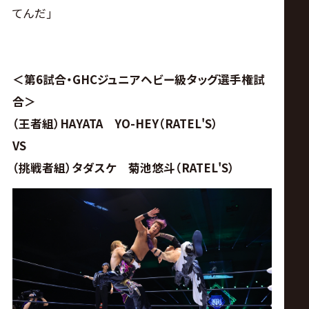
てんだ｣
＜第6試合・GHCジュニアヘビー級タッグ選手権試
合＞
（王者組）HAYATA YO-HEY（RATEL'S）
VS
（挑戦者組）タダスケ 菊池悠斗（RATEL'S）