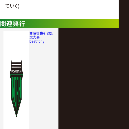
ていく)｣
関連興行
齋藤彰俊引退記
念大会
Deathtiny