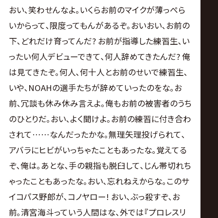
おい､笑わせんなよ｡いくらお前のマイクが薄っぺら
いからって､限度ってもんがあるぞ｡おいおい､お前の
下､どれだけ育ってんだ? お前が指導した練習生､い
ったい何人デビューできて､何人辞めてきたんだ? 俺
は見てきたぞ｡何人､何十人とお前のせいで練習生､
いや､NOAHの選手たちが辞めていったのをな｡お
前､冗談も休み休み言えよ｡俺もお前の被害者のうち
のひとりだ｡おい､よく聞けよ｡お前の練習に付き合わ
されて……なんだったかな｡無理矢理投げられて､
アバラにヒビがいっちゃたこともあったな｡覚えてる
ぞ､俺は｡あとな､手の親指も脱臼して､じん帯切れち
ゃったこともあったな｡おい､忘れねえからな｡このサ
イコパス野郎が､コノヤロー! おい､ぶっ殺すぞ､お
前｡清宮海斗っていう人間はな､外では『プロレスリ