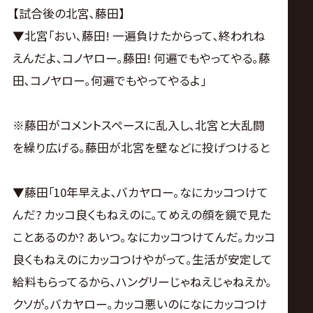
【試合後の北宮､藤田】
▼北宮｢おい､藤田! 一遍負けたからって､終われね
えんだよ､コノヤロー｡藤田! 何遍でもやってやる｡藤
田､コノヤロー｡何遍でもやってやるよ｣
※藤田がコメントスペースに乱入し､北宮と大乱闘
を繰り広げる｡藤田が北宮を壁などに投げつけると
▼藤田｢10年早えよ､バカヤロー｡なにカッコつけて
んだ? カッコ良くもねえのに｡てめえの顔を鏡で見た
ことあるのか? あいつ｡なにカッコつけてんだ｡カッコ
良くもねえのにカッコつけやがって｡生活が安定して
給料もらってるから､ハングリーじゃねえじゃねえか｡
クソが｡バカヤロー｡カッコ悪いのになにカッコつけ