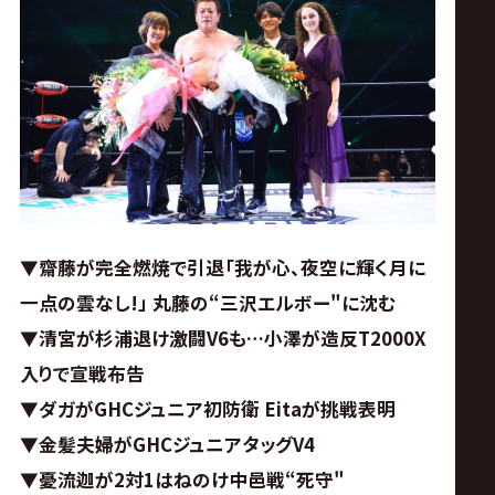
ス
リ
ン
グ・
ノ
▼齋藤が完全燃焼で引退「我が心、夜空に輝く月に
一点の雲なし!」 丸藤の“三沢エルボー"に沈む
ア
▼清宮が杉浦退け激闘V6も…小澤が造反T2000X
公
入りで宣戦布告
▼ダガがGHCジュニア初防衛 Eitaが挑戦表明
式
▼金髪夫婦がGHCジュニアタッグV4
▼憂流迦が2対1はねのけ中邑戦“死守"