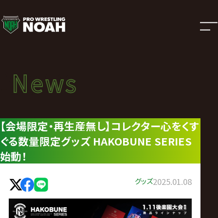
ニ
ュ
ー
News
News
ス
ニュース
|
【会場限定・再生産無し】コレクター心をくす
ぐる数量限定グッズ HAKOBUNE SERIES
プ
始動！
ロ
グッズ
2025.01.08
レ