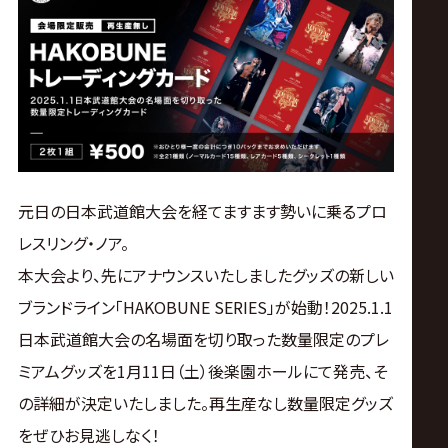
ス
リ
ン
グ・
元日の日本武道館大会を経てますます勢いに乗るプロ
ノ
レスリング・ノア。
本大会より、先にアナウンスいたしましたグッズの新しい
ア
ブランドライン「HAKOBUNE SERIES」が始動！2025.1.1
公
日本武道館大会の名場面を切り取った数量限定のプレ
ミアムグッズを1月11日（土）後楽園ホールにて発売、そ
式
の詳細が決定いたしました。再生産なし数量限定グッズ
をぜひお見逃しなく！