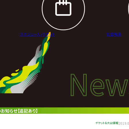
スケジュール/
チケット
試合結果
New
New
ニュ
のお知らせ【追記あり】
チケット&大会情報
2019.0