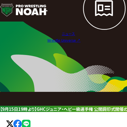
ニ
ュ
ー
ニュース
ス
Wrestle Universe ↗︎
|
プ
ロ
レ
ス
リ
【9月15日19時より】GHCジュニア・ヘビー級選手権 公開調印式開催
ン