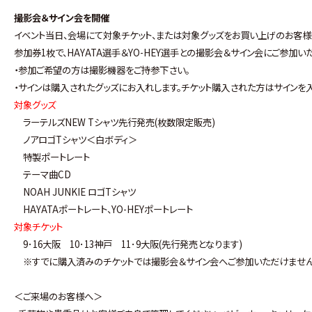
撮影会＆サイン会を開催
イベント当日、会場にて対象チケット、または対象グッズをお買い上げのお客様
参加券1枚で、HAYATA選手＆YO-HEY選手との撮影会＆サイン会にご参加い
・参加ご希望の方は撮影機器をご持参下さい。
・サインは購入されたグッズにお入れします。チケット購入された方はサインを
対象グッズ
ラーテルズNEW Tシャツ先行発売(枚数限定販売)
ノアロゴTシャツ＜白ボディ＞
特製ポートレート
テーマ曲CD
NOAH JUNKIE ロゴTシャツ
HAYATAポートレート、YO-HEYポートレート
対象チケット
9･16大阪 10･13神戸 11･9大阪(先行発売となります)
※すでに購入済みのチケットでは撮影会＆サイン会へご参加いただけません
＜ご来場のお客様へ＞