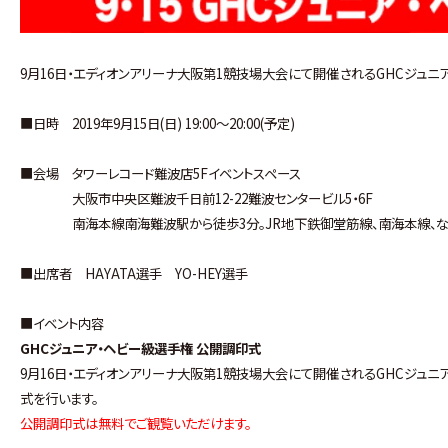
9月16日・エディオンアリーナ大阪第1競技場大会にて開催されるGHCジュ
■日時 2019年9月15日(日) 19:00〜20:00(予定)
■会場 タワーレコード難波店5Fイベントスペース
大阪市中央区難波千日前12-22難波センタービル5・6F
南海本線南海難波駅から徒歩3分。JR地下鉄御堂筋線、南海本線、なん
■出席者 HAYATA選手 YO-HEY選手
■イベント内容
GHCジュニア・ヘビー級選手権 公開調印式
9月16日・エディオンアリーナ大阪第1競技場大会にて開催されるGHCジュニア・ヘビ
式を行います。
公開調印式は無料でご観覧いただけます。