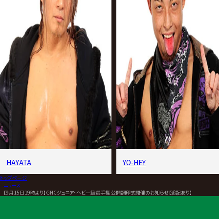
HAYATA
YO-HEY
トップページ
>
ニュース
>
【9月15日19時より】GHCジュニア・ヘビー級選手権 公開調印式開催のお知らせ【追記あり】