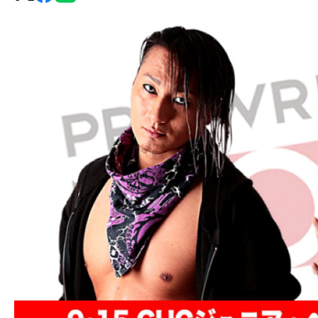
グ・
ノ
ア
公
式
サ
イ
ト