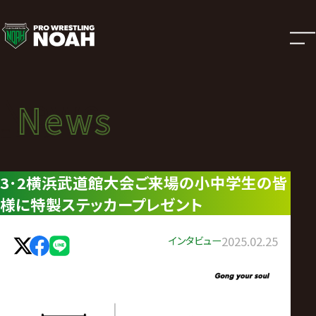
ニ
ュ
ー
News
News
ス
ニュース
|
3･2横浜武道館大会ご来場の小中学生の皆
様に特製ステッカープレゼント
プ
ロ
インタビュー
2025.02.25
レ