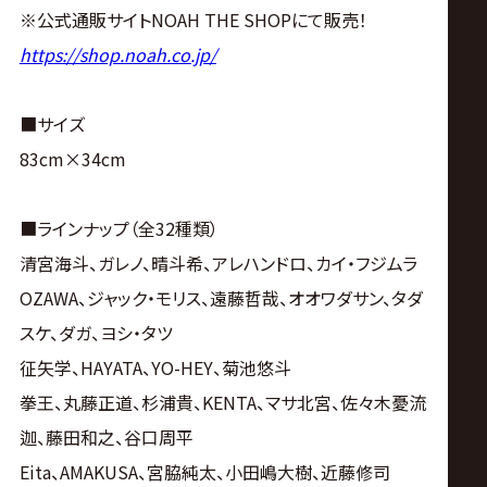
※公式通販サイトNOAH THE SHOPにて販売！
https://shop.noah.co.jp/
■サイズ
83cm×34cm
■ラインナップ（全32種類）
清宮海斗、ガレノ、晴斗希、アレハンドロ、カイ・フジムラ
OZAWA、ジャック・モリス、遠藤哲哉、オオワダサン、タダ
スケ、ダガ、ヨシ・タツ
征矢学、HAYATA、YO-HEY、菊池悠斗
拳王、丸藤正道、杉浦貴、KENTA、マサ北宮、佐々木憂流
迦、藤田和之、谷口周平
Eita、AMAKUSA、宮脇純太、小田嶋大樹、近藤修司