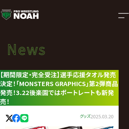
ニ
ュ
ー
News
News
ス
ニュース
|
【期間限定・完全受注】選手応援タオル発売
決定！「MONSTERS GRAPHICS」第2弾商品
プ
発売！3.22後楽園ではポートレートも新発
ロ
売！
レ
グッズ
2025.03.20