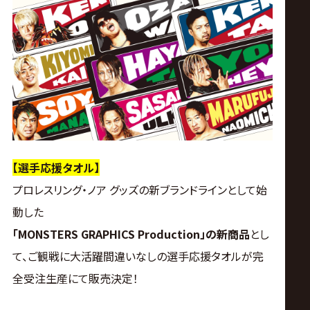
ス
リ
ン
グ・
ノ
【選手応援タオル】
プロレスリング・ノア グッズの新ブランドラインとして始
ア
動した
公
「MONSTERS GRAPHICS Production」の新商品
とし
て、ご観戦に大活躍間違いなしの選手応援タオルが完
式
全受注生産にて販売決定！