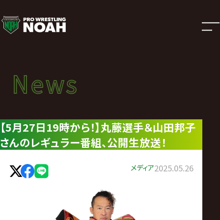
ニ
ュ
ー
News
News
ス
ニュース
|
【5月27日19時から！】丸藤選手＆山田邦子
さんのレギュラー番組、公開生放送！
プ
ロ
メディア
2025.05.26
レ