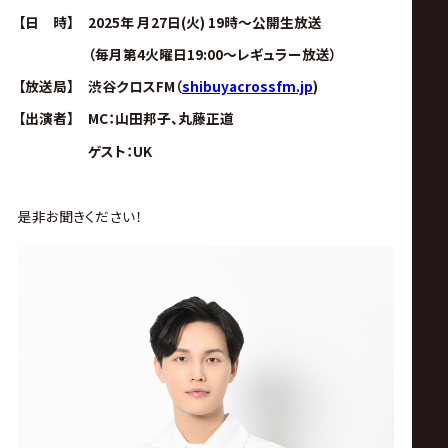
サ
【日 時】 2025年 月27日(火) 19時～公開生放送
イ
（毎月第4火曜日19:00～レギュラー放送）
【放送局】 渋谷クロスFM（
shibuyacrossfm.jp
)
ト
【出演者】 MC：山田邦子、丸藤正道
ゲスト：UK
是非お聞きください！