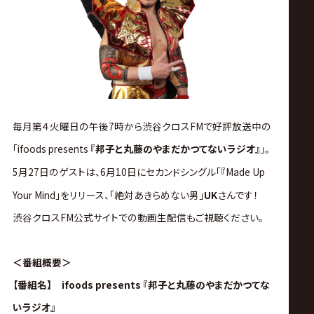
ス
リ
ン
グ・
毎月第４火曜日の午後7時から渋谷クロスFMで好評放送中の
「ifoods presents
『邦子と丸藤のやまだかつてないラジオ』
」。
ノ
5月27日のゲストは、6月10日にセカンドシングル「
『Made Up
ア
Your Mind
」をリリース、「絶対あきらめない男」
UK
さん
です！
渋谷クロスFM公式サイトでの動画生配信もご視聴ください。
公
＜番組概要＞
式
【番組名】 ifoods presents 『邦子と丸藤のやまだかつてな
いラジオ』